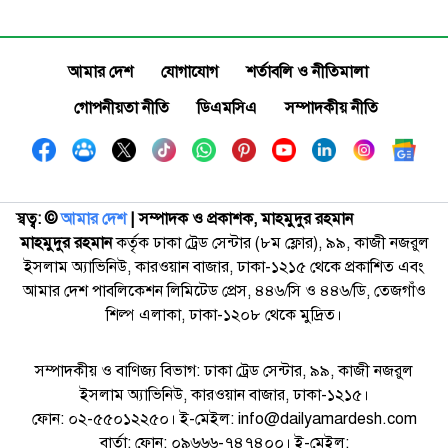
আমার দেশ
যোগাযোগ
শর্তাবলি ও নীতিমালা
গোপনীয়তা নীতি
ডিএমসিএ
সম্পাদকীয় নীতি
স্বত্ব: ©️
আমার দেশ
| সম্পাদক ও প্রকাশক, মাহমুদুর রহমান
মাহমুদুর রহমান
কর্তৃক ঢাকা ট্রেড সেন্টার (৮ম ফ্লোর), ৯৯, কাজী নজরুল
ইসলাম অ্যাভিনিউ, কারওয়ান বাজার, ঢাকা-১২১৫ থেকে প্রকাশিত এবং
আমার দেশ পাবলিকেশন লিমিটেড প্রেস, ৪৪৬/সি ও ৪৪৬/ডি, তেজগাঁও
শিল্প এলাকা, ঢাকা-১২০৮ থেকে মুদ্রিত।
সম্পাদকীয় ও বাণিজ্য বিভাগ: ঢাকা ট্রেড সেন্টার, ৯৯, কাজী নজরুল
ইসলাম অ্যাভিনিউ, কারওয়ান বাজার, ঢাকা-১২১৫।
ফোন: ০২-৫৫০১২২৫০। ই-মেইল: info@dailyamardesh.com
বার্তা: ফোন: ০৯৬৬৬-৭৪৭৪০০। ই-মেইল: