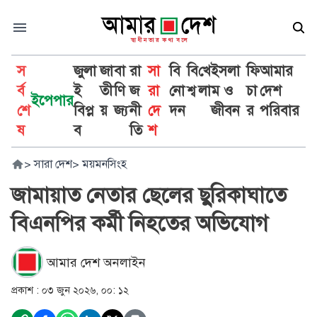
স
জুলা
জা
বা
রা
সা
বি
বি
খে
ইসলা
ফি
আমার
র্ব
ই
তী
ণি
জ
রা
নো
শ্ব
লা
ম ও
চা
দেশ
ইপেপার
শে
বিপ্ল
য়
জ্য
নী
দে
দন
জীবন
র
পরিবার
ষ
ব
তি
শ
>
সারা দেশ
>
ময়মনসিংহ
জামায়াত নেতার ছেলের ছুরিকাঘাতে
বিএনপির কর্মী নিহতের অভিযোগ
আমার দেশ অনলাইন
প্রকাশ :
০৩ জুন ২০২৬, ০০: ১২