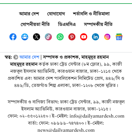
আমার দেশ
যোগাযোগ
শর্তাবলি ও নীতিমালা
গোপনীয়তা নীতি
ডিএমসিএ
সম্পাদকীয় নীতি
স্বত্ব: ©️
আমার দেশ
| সম্পাদক ও প্রকাশক, মাহমুদুর রহমান
মাহমুদুর রহমান
কর্তৃক ঢাকা ট্রেড সেন্টার (৮ম ফ্লোর), ৯৯, কাজী
নজরুল ইসলাম অ্যাভিনিউ, কারওয়ান বাজার, ঢাকা-১২১৫ থেকে
প্রকাশিত এবং আমার দেশ পাবলিকেশন লিমিটেড প্রেস, ৪৪৬/সি ও
৪৪৬/ডি, তেজগাঁও শিল্প এলাকা, ঢাকা-১২০৮ থেকে মুদ্রিত।
সম্পাদকীয় ও বাণিজ্য বিভাগ: ঢাকা ট্রেড সেন্টার, ৯৯, কাজী নজরুল
ইসলাম অ্যাভিনিউ, কারওয়ান বাজার, ঢাকা-১২১৫।
ফোন: ০২-৫৫০১২২৫০। ই-মেইল: info@dailyamardesh.com
বার্তা: ফোন: ০৯৬৬৬-৭৪৭৪০০। ই-মেইল:
news@dailyamardesh.com