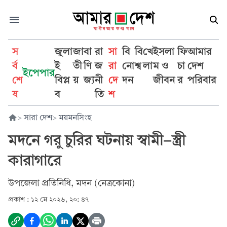
স
জুলা
জা
বা
রা
সা
বি
বি
খে
ইসলা
ফি
আমার
র্ব
ই
তী
ণি
জ
রা
নো
শ্ব
লা
ম ও
চা
দেশ
ইপেপার
শে
বিপ্ল
য়
জ্য
নী
দে
দন
জীবন
র
পরিবার
ষ
ব
তি
শ
>
সারা দেশ
>
ময়মনসিংহ
মদনে গরু চুরির ঘটনায় স্বামী-স্ত্রী
কারাগারে
উপজেলা প্রতিনিধি, মদন (নেত্রকোনা)
প্রকাশ :
১২ মে ২০২৬, ২০: ৪৭