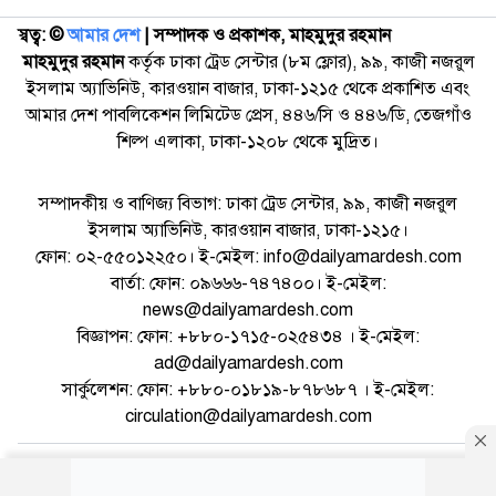
স্বত্ব: ©️
আমার দেশ
| সম্পাদক ও প্রকাশক, মাহমুদুর রহমান
মাহমুদুর রহমান
কর্তৃক ঢাকা ট্রেড সেন্টার (৮ম ফ্লোর), ৯৯, কাজী নজরুল
ইসলাম অ্যাভিনিউ, কারওয়ান বাজার, ঢাকা-১২১৫ থেকে প্রকাশিত এবং
আমার দেশ পাবলিকেশন লিমিটেড প্রেস, ৪৪৬/সি ও ৪৪৬/ডি, তেজগাঁও
শিল্প এলাকা, ঢাকা-১২০৮ থেকে মুদ্রিত।
সম্পাদকীয় ও বাণিজ্য বিভাগ: ঢাকা ট্রেড সেন্টার, ৯৯, কাজী নজরুল
ইসলাম অ্যাভিনিউ, কারওয়ান বাজার, ঢাকা-১২১৫।
ফোন: ০২-৫৫০১২২৫০। ই-মেইল: info@dailyamardesh.com
বার্তা: ফোন: ০৯৬৬৬-৭৪৭৪০০। ই-মেইল:
news@dailyamardesh.com
বিজ্ঞাপন: ফোন: +৮৮০-১৭১৫-০২৫৪৩৪ । ই-মেইল:
ad@dailyamardesh.com
সার্কুলেশন: ফোন: +৮৮০-০১৮১৯-৮৭৮৬৮৭ । ই-মেইল:
circulation@dailyamardesh.com
ওয়েব মেইল
কনভার্টার
আর্কাইভ
বিজ্ঞাপন
সাইটম্যাপ