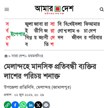
স
জুলা
জা
বা
রা
সা
বি
বি
খে
ইসলা
ফি
আমার
র্ব
ই
তী
ণি
জ
রা
নো
শ্ব
লা
ম ও
চা
দেশ
ইপেপার
শে
বিপ্ল
য়
জ্য
নী
দে
দন
জীবন
র
পরিবার
ষ
ব
তি
শ
>
সারা দেশ
>
ময়মনসিংহ
মেলান্দহে মানসিক প্রতিবন্ধী ব্যক্তির
লাশের পরিচয় শনাক্ত
উপজেলা প্রতিনিধি, মেলান্দহ (জামালপুর)
প্রকাশ :
০২ জুন ২০২৬, ২০: ২৯