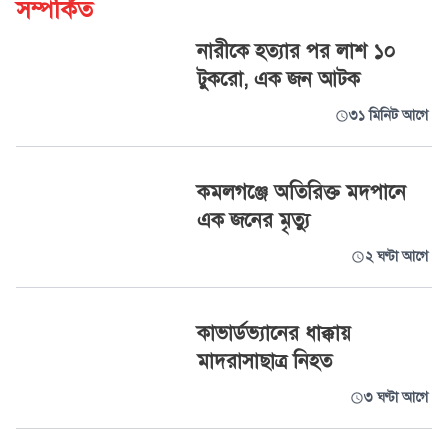
সম্পর্কিত
নারীকে হত্যার পর লাশ ১০
টুকরো, এক জন আটক
৩১ মিনিট আগে
কমলগঞ্জে অতিরিক্ত মদপানে
এক জনের মৃত্যু
২ ঘণ্টা আগে
কাভার্ডভ্যানের ধাক্কায়
মাদরাসাছাত্র নিহত
৩ ঘণ্টা আগে