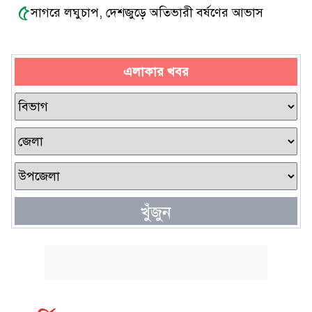
৫
সাগরে লঘুচাপ, দেশজুড়ে অতিভারী বর্ষণের আভাস
এলাকার খবর
খুঁজুন