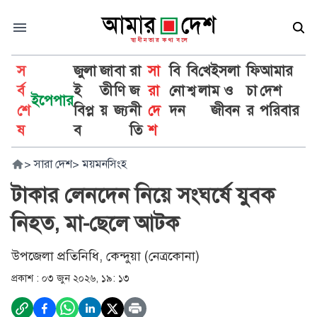
স
জুলা
জা
বা
রা
সা
বি
বি
খে
ইসলা
ফি
আমার
র্ব
ই
তী
ণি
জ
রা
নো
শ্ব
লা
ম ও
চা
দেশ
ইপেপার
শে
বিপ্ল
য়
জ্য
নী
দে
দন
জীবন
র
পরিবার
ষ
ব
তি
শ
>
সারা দেশ
>
ময়মনসিংহ
টাকার লেনদেন নিয়ে সংঘর্ষে যুবক
নিহত, মা-ছেলে আটক
উপজেলা প্রতিনিধি, কেন্দুয়া (নেত্রকোনা)
প্রকাশ :
০৩ জুন ২০২৬, ১৯: ১৩