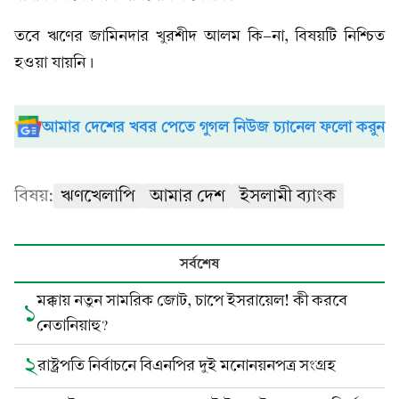
তবে ঋণের জামিনদার খুরশীদ আলম কি-না, বিষয়টি নিশ্চিত
হওয়া যায়নি।
আমার দেশের খবর পেতে গুগল নিউজ চ্যানেল ফলো করুন
বিষয়:
ঋণখেলাপি
আমার দেশ
ইসলামী ব্যাংক
সর্বশেষ
মক্কায় নতুন সামরিক জোট, চাপে ইসরায়েল! কী করবে
১
নেতানিয়াহু?
২
রাষ্ট্রপতি নির্বাচনে বিএনপির দুই মনোনয়নপত্র সংগ্রহ