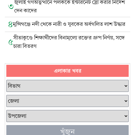
জুলাই গণঅভুত্থানে পলককে ইন্টারনেট স্লো করার নির্দেশ
৩
দেন কাদের
৪
মুন্সিগঞ্জে নদী থেকে নারী ও যুবকের অর্ধগলিত লাশ উদ্ধার
সীতাকুণ্ডে শিক্ষার্থীদের বিনামূল্যে রক্তের গ্রুপ নির্ণয়, সঙ্গে
৫
চারা বিতরণ
এলাকার খবর
খুঁজুন