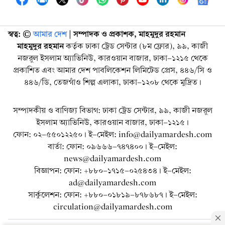
স্বত্ব: ©️
আমার দেশ
| সম্পাদক ও প্রকাশক, মাহমুদুর রহমান
মাহমুদুর রহমান
কর্তৃক ঢাকা ট্রেড সেন্টার (৮ম ফ্লোর), ৯৯, কাজী
নজরুল ইসলাম অ্যাভিনিউ, কারওয়ান বাজার, ঢাকা-১২১৫ থেকে
প্রকাশিত এবং আমার দেশ পাবলিকেশন লিমিটেড প্রেস, ৪৪৬/সি ও
৪৪৬/ডি, তেজগাঁও শিল্প এলাকা, ঢাকা-১২০৮ থেকে মুদ্রিত।
সম্পাদকীয় ও বাণিজ্য বিভাগ: ঢাকা ট্রেড সেন্টার, ৯৯, কাজী নজরুল
ইসলাম অ্যাভিনিউ, কারওয়ান বাজার, ঢাকা-১২১৫।
ফোন: ০২-৫৫০১২২৫০। ই-মেইল: info@dailyamardesh.com
বার্তা: ফোন: ০৯৬৬৬-৭৪৭৪০০। ই-মেইল:
news@dailyamardesh.com
বিজ্ঞাপন: ফোন: +৮৮০-১৭১৫-০২৫৪৩৪ । ই-মেইল:
ad@dailyamardesh.com
সার্কুলেশন: ফোন: +৮৮০-০১৮১৯-৮৭৮৬৮৭ । ই-মেইল:
circulation@dailyamardesh.com