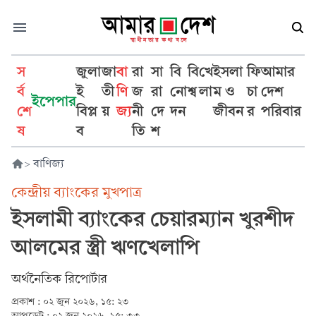
স
জুলা
জা
বা
রা
সা
বি
বি
খে
ইসলা
ফি
আমার
র্ব
ই
তী
ণি
জ
রা
নো
শ্ব
লা
ম ও
চা
দেশ
ইপেপার
শে
বিপ্ল
য়
জ্য
নী
দে
দন
জীবন
র
পরিবার
ষ
ব
তি
শ
>
বাণিজ্য
কেন্দ্রীয় ব্যাংকের মুখপাত্র
ইসলামী ব্যাংকের চেয়ারম্যান খুরশীদ
আলমের স্ত্রী ঋণখেলাপি
অর্থনৈতিক রিপোর্টার
প্রকাশ :
০২ জুন ২০২৬, ১৫: ২৩
আপডেট :
০২ জুন ২০২৬, ১৫: ৩৩