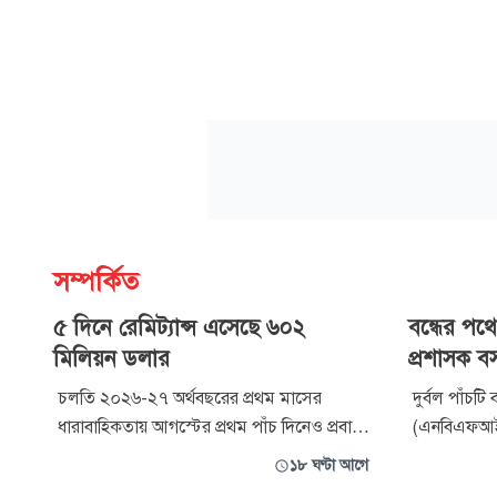
সম্পর্কিত
৫ দিনে রেমিট্যান্স এসেছে ৬০২
বন্ধের পথে
মিলিয়ন ডলার
প্রশাসক 
চলতি ২০২৬-২৭ অর্থবছরের প্রথম মাসের
দুর্বল পাঁচটি 
ধারাবাহিকতায় আগস্টের প্রথম পাঁচ দিনেও প্রবাসী
(এনবিএফআই) ব
আয়ের ঊর্ধ্বমুখী ধারা অব্যাহত রয়েছে। এ সময়
ব্যাংক। এ লক
১৮ ঘণ্টা আগে
দেশে ৬০২ মিলিয়ন মার্কিন ডলারের রেমিট্যান্স
প্রশাসক নিয়