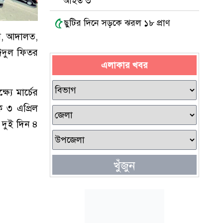
আহত ৩
৫
ছুটির দিনে সড়কে ঝরল ১৮ প্রাণ
স, আদালত,
 ঈদুল ফিতর
এলাকার খবর
যে মার্চের
ে ৩ এপ্রিল
 দুই দিন ৪
খুঁজুন