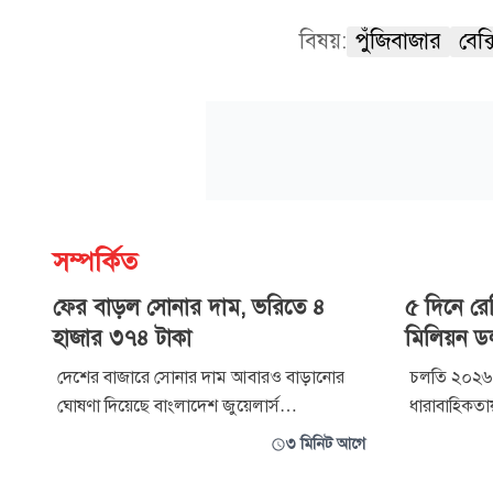
বিষয়:
পুঁজিবাজার
বেক্
সম্পর্কিত
ফের বাড়ল সোনার দাম, ভরিতে ৪
৫ দিনে রে
হাজার ৩৭৪ টাকা
মিলিয়ন ড
দেশের বাজারে সোনার দাম আবারও বাড়ানোর
চলতি ২০২৬-
ঘোষণা দিয়েছে বাংলাদেশ জুয়েলার্স
ধারাবাহিকতায
অ্যাসোসিয়েশন (বাজুস)। ভ্যাটসহ স্বর্ণালঙ্কারের
আয়ের ঊর্ধ্ব
৩ মিনিট আগে
দাম প্রতি ভরিতে সর্বোচ্চ ৪ হাজার ৩৭৪ টাকা
দেশে ৬০২ মিল
পর্যন্ত বাড়ানো হয়েছে। নতুন দাম শনিবার (৮
এসেছে। যা গ