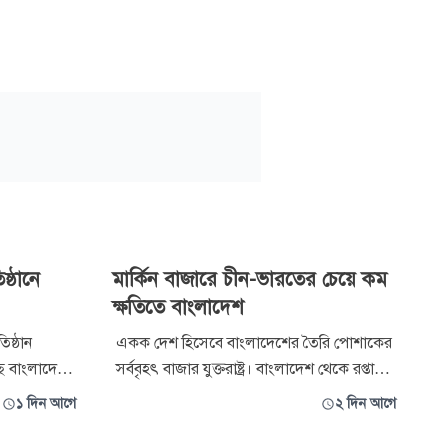
ষ্ঠানে
মার্কিন বাজারে চীন-ভারতের চেয়ে কম
ক্ষতিতে বাংলাদেশ
তিষ্ঠান
একক দেশ হিসেবে বাংলাদেশের তৈরি পোশাকের
ছে বাংলাদেশ
সর্ববৃহৎ বাজার যুক্তরাষ্ট্র। বাংলাদেশ থেকে রপ্তানি
ব প্রতিষ্ঠানে
হওয়া মোট পোশাকের প্রায় ২০ শতাংশ দেশটিতে
১ দিন আগে
২ দিন আগে
সক নিয়োগের
রপ্তানি করা হয়। তবে উচ্চ শুল্কারোপ ও বৈশ্বিক
রিচালনা পর্ষদ
অর্থনৈতিক চাপে তৈরি পোশাকের অভ্যন্তরীণ