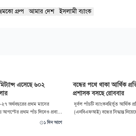
সিমকো গ্রুপ
আমার দেশ
ইসলামী ব্যাংক
মিট্যান্স এসেছে ৬০২
বন্ধের পথে থাকা আর্থিক প্রতি
লার
প্রশাসক বসছে রোববার
২৭ অর্থবছরের প্রথম মাসের
দুর্বল পাঁচটি ব্যাংকবহির্ভূত আর্থিক প্র
় আগস্টের প্রথম পাঁচ দিনেও প্রবাসী
(এনবিএফআই) বন্ধের সিদ্ধান্ত নিয়ে
মুখী ধারা অব্যাহত রয়েছে। এ সময়
ব্যাংক। এ লক্ষ্যে আগামী রোববার এস
১ দিন আগে
িয়ন মার্কিন ডলারের রেমিট্যান্স
প্রশাসক নিয়োগ দেওয়া হবে। প্রশা
ত অর্থবছরের একই সময়ের তুলনায়
দিনই সংশ্লিষ্ট প্রতিষ্ঠানের বর্তমান প