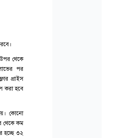
করবে।
র উপর থেকে
 লাভের পর
লোর প্রাইস
োপ করা হবে
উপায়। কোনো
ার থেকে কম
র হচ্ছে ৩২