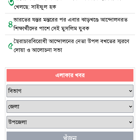
৩
খেলছে: সাইফুল হক
ভারতের যন্তর মন্তরের পর এবার ঝাড়খণ্ডে আন্দোলনরত
৪
শিক্ষার্থীদের পাশে সেই মুসলিম যুবক
স্বৈরাচারবিরোধী আন্দোলনের নেতা উপল বখতের স্মরণে
৫
দোয়া ও আলোচনা সভা
এলাকার খবর
খুঁজুন