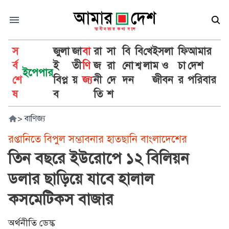
স
জুলা
জা
বা
রা
সা
বি
বি
খে
ইসলা
ফি
আমার
র্ব
ই
তী
ণি
জ
রা
নো
শ্ব
লা
ম ও
চা
দেশ
ইপেপার
শে
বিপ্ল
য়
জ্য
নী
দে
দন
জীবন
র
পরিবার
ষ
ব
তি
শ
>
বাণিজ্য
রপ্তানিতে বিপুল সম্ভাবনার হাতছানি বাংলাদেশের
তিন বছরে ইউরোপে ১২ বিলিয়ন
ডলার ছাড়িয়ে যাবে হালাল
কসমেটিকস বাজার
অর্থনীতি ডেস্ক