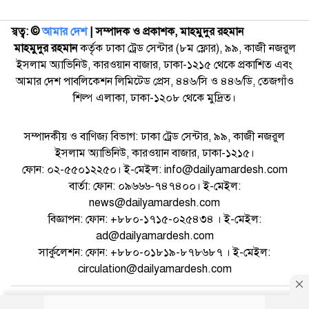
স্বত্ব: ©️
আমার দেশ
| সম্পাদক ও প্রকাশক, মাহমুদুর রহমান
মাহমুদুর রহমান
কর্তৃক ঢাকা ট্রেড সেন্টার (৮ম ফ্লোর), ৯৯, কাজী নজরুল
ইসলাম অ্যাভিনিউ, কারওয়ান বাজার, ঢাকা-১২১৫ থেকে প্রকাশিত এবং
আমার দেশ পাবলিকেশন লিমিটেড প্রেস, ৪৪৬/সি ও ৪৪৬/ডি, তেজগাঁও
শিল্প এলাকা, ঢাকা-১২০৮ থেকে মুদ্রিত।
সম্পাদকীয় ও বাণিজ্য বিভাগ: ঢাকা ট্রেড সেন্টার, ৯৯, কাজী নজরুল
ইসলাম অ্যাভিনিউ, কারওয়ান বাজার, ঢাকা-১২১৫।
ফোন: ০২-৫৫০১২২৫০। ই-মেইল: info@dailyamardesh.com
বার্তা: ফোন: ০৯৬৬৬-৭৪৭৪০০। ই-মেইল:
news@dailyamardesh.com
বিজ্ঞাপন: ফোন: +৮৮০-১৭১৫-০২৫৪৩৪ । ই-মেইল:
ad@dailyamardesh.com
সার্কুলেশন: ফোন: +৮৮০-০১৮১৯-৮৭৮৬৮৭ । ই-মেইল:
circulation@dailyamardesh.com
ওয়েব মেইল
কনভার্টার
আর্কাইভ
বিজ্ঞাপন
সাইটম্যাপ