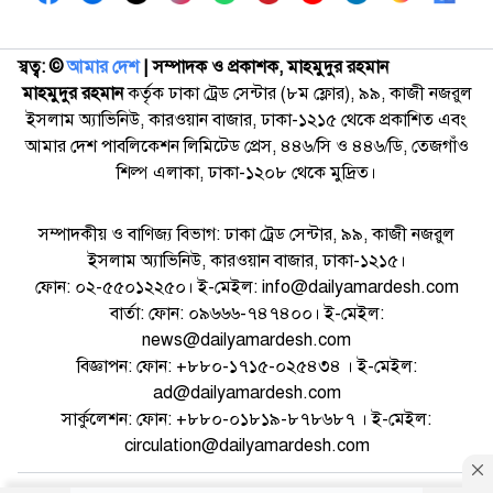
স্বত্ব: ©️
আমার দেশ
| সম্পাদক ও প্রকাশক, মাহমুদুর রহমান
মাহমুদুর রহমান
কর্তৃক ঢাকা ট্রেড সেন্টার (৮ম ফ্লোর), ৯৯, কাজী নজরুল
ইসলাম অ্যাভিনিউ, কারওয়ান বাজার, ঢাকা-১২১৫ থেকে প্রকাশিত এবং
আমার দেশ পাবলিকেশন লিমিটেড প্রেস, ৪৪৬/সি ও ৪৪৬/ডি, তেজগাঁও
শিল্প এলাকা, ঢাকা-১২০৮ থেকে মুদ্রিত।
সম্পাদকীয় ও বাণিজ্য বিভাগ: ঢাকা ট্রেড সেন্টার, ৯৯, কাজী নজরুল
ইসলাম অ্যাভিনিউ, কারওয়ান বাজার, ঢাকা-১২১৫।
ফোন: ০২-৫৫০১২২৫০। ই-মেইল: info@dailyamardesh.com
বার্তা: ফোন: ০৯৬৬৬-৭৪৭৪০০। ই-মেইল:
news@dailyamardesh.com
বিজ্ঞাপন: ফোন: +৮৮০-১৭১৫-০২৫৪৩৪ । ই-মেইল:
ad@dailyamardesh.com
সার্কুলেশন: ফোন: +৮৮০-০১৮১৯-৮৭৮৬৮৭ । ই-মেইল:
circulation@dailyamardesh.com