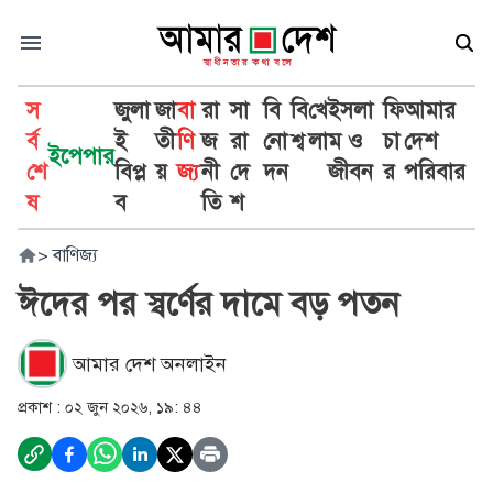
স
জুলা
জা
বা
রা
সা
বি
বি
খে
ইসলা
ফি
আমার
র্ব
ই
তী
ণি
জ
রা
নো
শ্ব
লা
ম ও
চা
দেশ
ইপেপার
শে
বিপ্ল
য়
জ্য
নী
দে
দন
জীবন
র
পরিবার
ষ
ব
তি
শ
>
বাণিজ্য
ঈদের পর স্বর্ণের দামে বড় পতন
আমার দেশ অনলাইন
প্রকাশ :
০২ জুন ২০২৬, ১৯: ৪৪