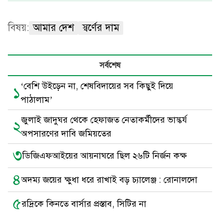
বিষয়:
আমার দেশ
স্বর্ণের দাম
সর্বশেষ
‘বেশি উইড়েন না, শেষবিদায়ের সব কিছুই দিয়ে
১
পাঠালাম’
জুলাই জাদুঘর থেকে হেফাজত নেতাকর্মীদের ভাস্কর্য
২
অপসারণের দাবি জমিয়তের
৩
ডিজিএফআইয়ের আয়নাঘরে ছিল ২৬টি নির্জন কক্ষ
৪
অদম্য জয়ের ক্ষুধা ধরে রাখাই বড় চ্যালেঞ্জ : রোনালদো
৫
রদ্রিকে কিনতে বার্সার প্রস্তাব, সিটির না