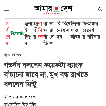
স
জুলা
জা
বা
রা
সা
বি
বি
খে
ইসলা
ফি
আমার
র্ব
ই
তী
ণি
জ
রা
নো
শ্ব
লা
ম ও
চা
দেশ
ইপেপার
শে
বিপ্ল
য়
জ্য
নী
দে
দন
জীবন
র
পরিবার
ষ
ব
তি
শ
>
বাণিজ্য
গভর্নর বললেন কয়েকটা ব্যাংক
বাঁচানো যাবে না, মুখ বন্ধ রাখতে
বললেন মিন্টু
সিপিডির কনফারেন্স
অর্থনৈতিক রিপোর্টার