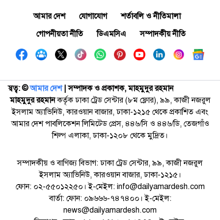
আমার দেশ
যোগাযোগ
শর্তাবলি ও নীতিমালা
গোপনীয়তা নীতি
ডিএমসিএ
সম্পাদকীয় নীতি
স্বত্ব: ©️
আমার দেশ
| সম্পাদক ও প্রকাশক, মাহমুদুর রহমান
মাহমুদুর রহমান
কর্তৃক ঢাকা ট্রেড সেন্টার (৮ম ফ্লোর), ৯৯, কাজী নজরুল
ইসলাম অ্যাভিনিউ, কারওয়ান বাজার, ঢাকা-১২১৫ থেকে প্রকাশিত এবং
আমার দেশ পাবলিকেশন লিমিটেড প্রেস, ৪৪৬/সি ও ৪৪৬/ডি, তেজগাঁও
শিল্প এলাকা, ঢাকা-১২০৮ থেকে মুদ্রিত।
সম্পাদকীয় ও বাণিজ্য বিভাগ: ঢাকা ট্রেড সেন্টার, ৯৯, কাজী নজরুল
ইসলাম অ্যাভিনিউ, কারওয়ান বাজার, ঢাকা-১২১৫।
ফোন: ০২-৫৫০১২২৫০। ই-মেইল: info@dailyamardesh.com
বার্তা: ফোন: ০৯৬৬৬-৭৪৭৪০০। ই-মেইল:
news@dailyamardesh.com