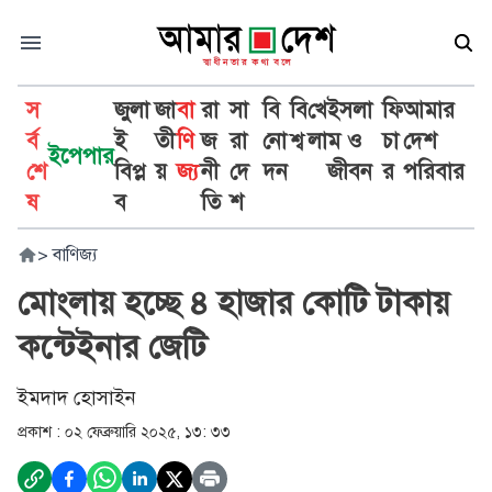
স
জুলা
জা
বা
রা
সা
বি
বি
খে
ইসলা
ফি
আমার
র্ব
ই
তী
ণি
জ
রা
নো
শ্ব
লা
ম ও
চা
দেশ
ইপেপার
শে
বিপ্ল
য়
জ্য
নী
দে
দন
জীবন
র
পরিবার
ষ
ব
তি
শ
>
বাণিজ্য
মোংলায় হচ্ছে ৪ হাজার কোটি টাকায়
কন্টেইনার জেটি
ইমদাদ হোসাইন
প্রকাশ :
০২ ফেব্রুয়ারি ২০২৫, ১৩: ৩৩