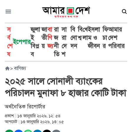
স
জুলা
জা
বা
রা
সা
বি
বি
খে
ইসলা
ফি
আমার
র্ব
ই
তী
ণি
জ
রা
নো
শ্ব
লা
ম ও
চা
দেশ
ইপেপার
শে
বিপ্ল
য়
জ্য
নী
দে
দন
জীবন
র
পরিবার
ষ
ব
তি
শ
>
বাণিজ্য
২০২৫ সালে সোনালী ব্যাংকের
পরিচালন মুনাফা ৮ হাজার কোটি টাকা
অর্থনৈতিক রিপোর্টার
প্রকাশ :
১৩ জানুয়ারি ২০২৬, ১২: ৫৪
আপডেট :
১৩ জানুয়ারি ২০২৬, ১৩: ০৫