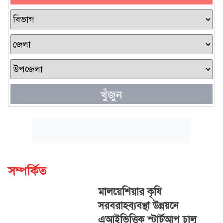
খুঁজুন
সম্পর্কিত
মালয়েশিয়ার কৃষি
সরবরাহব্যবস্থা উন্নয়নে
এআইভিত্তিক স্টার্টআপ চালু