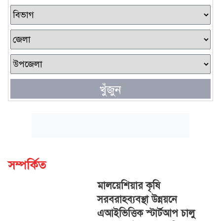
খুঁজুন
সম্পর্কিত
মালয়েশিয়ার কৃষি
সরবরাহব্যবস্থা উন্নয়নে
এআইভিত্তিক স্টার্টআপ চালু