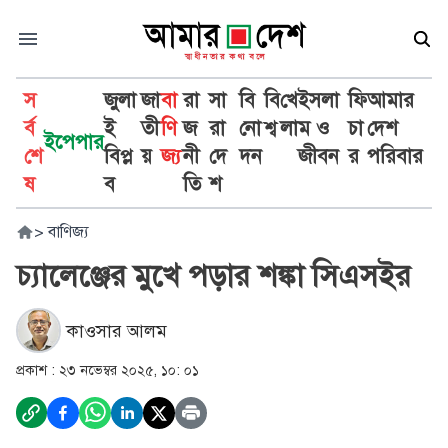
স
জুলা
জা
বা
রা
সা
বি
বি
খে
ইসলা
ফি
আমার
র্ব
ই
তী
ণি
জ
রা
নো
শ্ব
লা
ম ও
চা
দেশ
ইপেপার
শে
বিপ্ল
য়
জ্য
নী
দে
দন
জীবন
র
পরিবার
ষ
ব
তি
শ
>
বাণিজ্য
চ্যালেঞ্জের মুখে পড়ার শঙ্কা সিএসইর
কাওসার আলম
প্রকাশ :
২৩ নভেম্বর ২০২৫, ১০: ০১