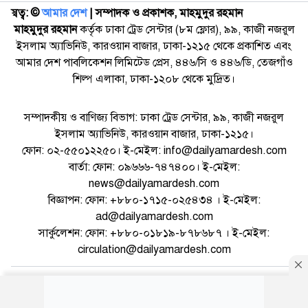
স্বত্ব: ©️
আমার দেশ
| সম্পাদক ও প্রকাশক, মাহমুদুর রহমান
মাহমুদুর রহমান
কর্তৃক ঢাকা ট্রেড সেন্টার (৮ম ফ্লোর), ৯৯, কাজী নজরুল
ইসলাম অ্যাভিনিউ, কারওয়ান বাজার, ঢাকা-১২১৫ থেকে প্রকাশিত এবং
আমার দেশ পাবলিকেশন লিমিটেড প্রেস, ৪৪৬/সি ও ৪৪৬/ডি, তেজগাঁও
শিল্প এলাকা, ঢাকা-১২০৮ থেকে মুদ্রিত।
সম্পাদকীয় ও বাণিজ্য বিভাগ: ঢাকা ট্রেড সেন্টার, ৯৯, কাজী নজরুল
ইসলাম অ্যাভিনিউ, কারওয়ান বাজার, ঢাকা-১২১৫।
ফোন: ০২-৫৫০১২২৫০। ই-মেইল: info@dailyamardesh.com
বার্তা: ফোন: ০৯৬৬৬-৭৪৭৪০০। ই-মেইল:
news@dailyamardesh.com
বিজ্ঞাপন: ফোন: +৮৮০-১৭১৫-০২৫৪৩৪ । ই-মেইল:
ad@dailyamardesh.com
সার্কুলেশন: ফোন: +৮৮০-০১৮১৯-৮৭৮৬৮৭ । ই-মেইল:
circulation@dailyamardesh.com
ওয়েব মেইল
কনভার্টার
আর্কাইভ
বিজ্ঞাপন
সাইটম্যাপ