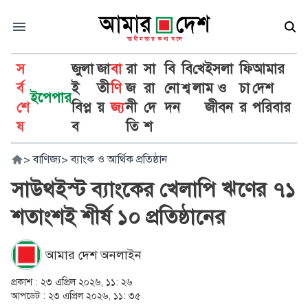
স
জুলা
জা
বা
রা
সা
বি
বি
খে
ইসলা
ফি
আমার
র্ব
ই
তী
ণি
জ
রা
নো
শ্ব
লা
ম ও
চা
দেশ
ইপেপার
শে
বিপ্ল
য়
জ্য
নী
দে
দন
জীবন
র
পরিবার
ষ
ব
তি
শ
>
বাণিজ্য
>
ব্যাংক ও আর্থিক প্রতিষ্ঠান
সাউথইস্ট ব্যাংকের খেলাপি ঋণের ৭১
শতাংশই শীর্ষ ১০ প্রতিষ্ঠানের
আমার দেশ অনলাইন
প্রকাশ :
২৩ এপ্রিল ২০২৬, ১১: ২৬
আপডেট :
২৩ এপ্রিল ২০২৬, ১১: ৩৫