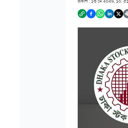
প্রকাশ :
১৩ মে ২০২৬, ১০: ৫