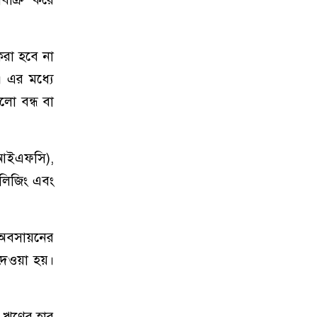
রা হবে না
। এর মধ্যে
ুলো বন্ধ বা
বিআইএফসি),
 লিজিং এবং
া অবসায়নের
 দেওয়া হয়।
ি ঋণের হার