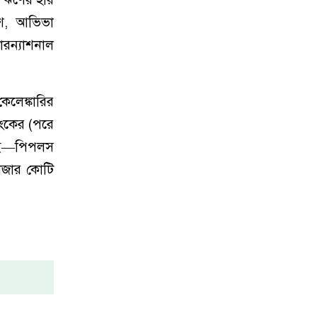
ংশ, আভিভা
রন্যাশনাল
লেঙ্কারির
াংকের (পরে
ফআই—পিপলস
হাজার কোটি