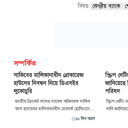
বিষয়:
কেন্দ্রীয় ব্যাংক
শ
সম্পর্কিত
সাকিবের মালিকানাধীন ব্রোকারেজ
স্ক্রিপ নে
হাউসের নিবন্ধন নিয়ে ডিএসইর
জানিয়েছে 
লুকোচুরি
পরিষদ
জাতীয় ক্রিকেট দলের সাবেক অধিনায়ক সাকিব
স্ক্রিপ নেটিং 
আল হাসানের মালিকানাধীন মোনার্ক হোল্ডিংসের
দাবি জানিয়ে
স্টক ব্রোকার ও স্টক ডিলার নিবন্ধন সনদ নবায়ন-
বিনিয়োগকারী সম্মিলিত পরিষদ। রোব
১০ দিন আগে
সংক্রান্ত ইস্যুতে লুকোচুরির ঘটনা ঘটিয়েছে ঢাকা
পুঁজিবাজার নি