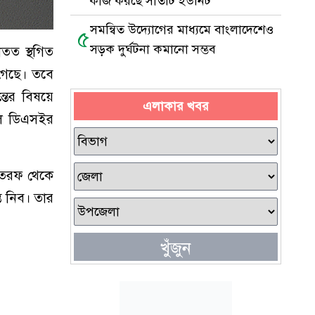
কাজ করছে সাতটি ইউনিট
সমন্বিত উদ্যোগের মাধ্যমে বাংলাদেশেও
৫
সড়ক দুর্ঘটনা কমানো সম্ভব
াতত স্থগিত
 গেছে। তবে
্তের বিষয়ে
এলাকার খবর
বলে ডিএসইর
র তরফ থেকে
ত নিব। তার
খুঁজুন