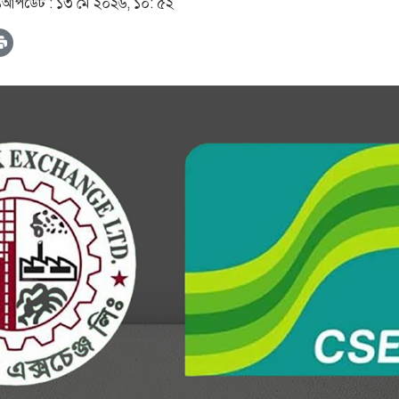
১
আপডেট :
১৩ মে ২০২৬, ১০: ৫২