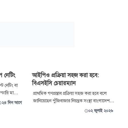
িপ নেটিং
আইপিও প্রক্রিয়া সহজ করা হবে:
বিএসইসি চেয়ারম্যান
্ট নেটিং বা
ন্ডারি মার্কেটে
প্রাথমিক গণপ্রস্তাব প্রক্রিয়া সহজ করা হবে বলে
োম্পানির
জানিয়েছেন পুঁজিবাজার নিয়ন্ত্রক সংস্থা বাংলাদেশ
২৪ দিন আগে
করতে পারবেন।
সিকিউরিটিজ অ্যান্ড এক্সচেঞ্জ কমিশনের
০২ জুলাই ২০২৬
 ব্যবস্থা
(বিএসইসি) নব নিযুক্ত চেয়ারম্যান মাসুদ খান।
 হবে বলে মনে
তিনি বলেন, ব্যাংকে আবেদন করার তিনমাসের ঋণ