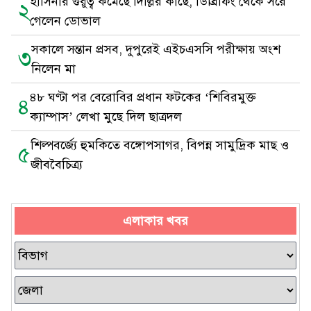
হাসিনার গুরুত্ব কমেছে দিল্লির কাছে, ডিব্রিফিং থেকে সরে
২
গেলেন ডোভাল
সকালে সন্তান প্রসব, দুপুরেই এইচএসসি পরীক্ষায় অংশ
৩
নিলেন মা
৪৮ ঘণ্টা পর বেরোবির প্রধান ফটকের ‘শিবিরমুক্ত
৪
ক্যাম্পাস’ লেখা মুছে দিল ছাত্রদল
শিল্পবর্জ্যে হুমকিতে বঙ্গোপসাগর, বিপন্ন সামুদ্রিক মাছ ও
৫
জীববৈচিত্র্য
এলাকার খবর