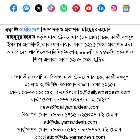
স্বত্ব: ©️
আমার দেশ
| সম্পাদক ও প্রকাশক, মাহমুদুর রহমান
মাহমুদুর রহমান
কর্তৃক ঢাকা ট্রেড সেন্টার (৮ম ফ্লোর), ৯৯, কাজী নজরুল
ইসলাম অ্যাভিনিউ, কারওয়ান বাজার, ঢাকা-১২১৫ থেকে প্রকাশিত এবং
আমার দেশ পাবলিকেশন লিমিটেড প্রেস, ৪৪৬/সি ও ৪৪৬/ডি, তেজগাঁও
শিল্প এলাকা, ঢাকা-১২০৮ থেকে মুদ্রিত।
সম্পাদকীয় ও বাণিজ্য বিভাগ: ঢাকা ট্রেড সেন্টার, ৯৯, কাজী নজরুল
ইসলাম অ্যাভিনিউ, কারওয়ান বাজার, ঢাকা-১২১৫।
ফোন: ০২-৫৫০১২২৫০। ই-মেইল: info@dailyamardesh.com
বার্তা: ফোন: ০৯৬৬৬-৭৪৭৪০০। ই-মেইল:
news@dailyamardesh.com
বিজ্ঞাপন: ফোন: +৮৮০-১৭১৫-০২৫৪৩৪ । ই-মেইল:
ad@dailyamardesh.com
সার্কুলেশন: ফোন: +৮৮০-০১৮১৯-৮৭৮৬৮৭ । ই-মেইল:
circulation@dailyamardesh.com