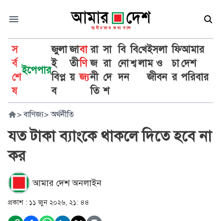
স
জুলা
জা
বা
রা
সা
বি
বি
খে
ইসলা
ফি
আমার
র্ব
ই
তী
ণি
জ
রা
নো
শ্ব
লা
ম ও
চা
দেশ
ইপেপার
শে
বিপ্ল
য়
জ্য
নী
দে
দন
জীবন
র
পরিবার
ষ
ব
তি
শ
>
বাণিজ্য
>
অর্থনীতি
যত টাকা ব্যাংকে থাকলে দিতে হবে না
কর
আমার দেশ অনলাইন
প্রকাশ :
১১ জুন ২০২৬, ২১: ৪৪