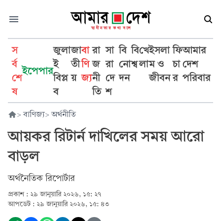
স
জুলা
জা
বা
রা
সা
বি
বি
খে
ইসলা
ফি
আমার
র্ব
ই
তী
ণি
জ
রা
নো
শ্ব
লা
ম ও
চা
দেশ
ইপেপার
শে
বিপ্ল
য়
জ্য
নী
দে
দন
জীবন
র
পরিবার
ষ
ব
তি
শ
>
বাণিজ্য
>
অর্থনীতি
আয়কর রিটার্ন দাখিলের সময় আরো
বাড়ল
অর্থনৈতিক রিপোর্টার
প্রকাশ :
২৯ জানুয়ারি ২০২৬, ১৫: ২৭
আপডেট :
২৯ জানুয়ারি ২০২৬, ১৫: ৪৩