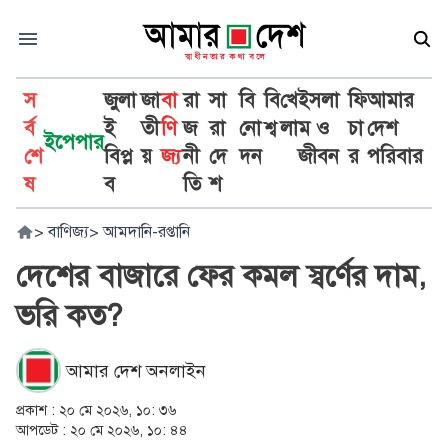
স
জুলা
জা
বা
রা
সা
বি
বি
খে
ইসলা
ফি
আমার
র্ব
ই
তী
ণি
জ
রা
নো
শ্ব
লা
ম ও
চা
দেশ
ইপেপার
শে
বিপ্ল
য়
জ্য
নী
দে
দন
জীবন
র
পরিবার
ষ
ব
তি
শ
>
বাণিজ্য
>
আমদানি-রপ্তানি
দেশের বাজারে ফের কমল স্বর্ণের দাম,
ভরি কত?
আমার দেশ অনলাইন
প্রকাশ :
২০ মে ২০২৬, ১০: ৩৬
আপডেট :
২০ মে ২০২৬, ১০: ৪৪