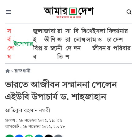
স
জুলা
জা
বা
রা
সা
বি
বি
খে
ইসলা
ফি
আমার
র্ব
ই
তী
ণি
জ
রা
নো
শ্ব
লা
ম ও
চা
দেশ
ইপেপার
শে
বিপ্ল
য়
জ্য
নী
দে
দন
জীবন
র
পরিবার
ষ
ব
তি
শ
>
রাজধানী
ভারতে আজীবন সম্মাননা পেলেন
এইউবি উপাচার্য ড. শাহজাহান
আতিকুর রহমান নগরী
প্রকাশ :
২৮ নভেম্বর ২০২৫, ১৯: ৩৫
আপডেট :
২৮ নভেম্বর ২০২৫, ২০: ১৮