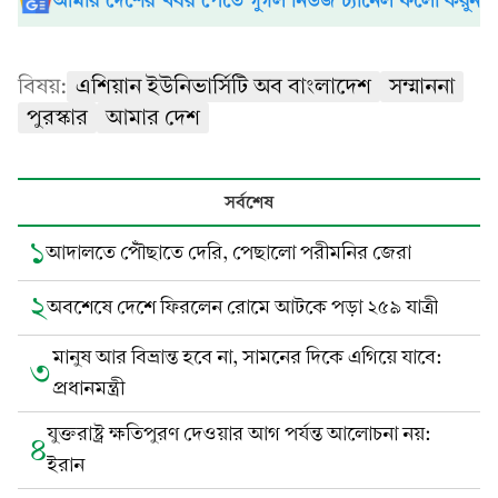
আমার দেশের খবর পেতে গুগল নিউজ চ্যানেল ফলো করুন
বিষয়:
এশিয়ান ইউনিভার্সিটি অব বাংলাদেশ
সম্মাননা
পুরস্কার
আমার দেশ
সর্বশেষ
১
আদালতে পৌঁছাতে দেরি, পেছালো পরীমনির জেরা
২
অবশেষে দেশে ফিরলেন রোমে আটকে পড়া ২৫৯ যাত্রী
মানুষ আর বিভ্রান্ত হবে না, সামনের দিকে এগিয়ে যাবে:
৩
প্রধানমন্ত্রী
যুক্তরাষ্ট্র ক্ষতিপুরণ দেওয়ার আগ পর্যন্ত আলোচনা নয়:
৪
ইরান