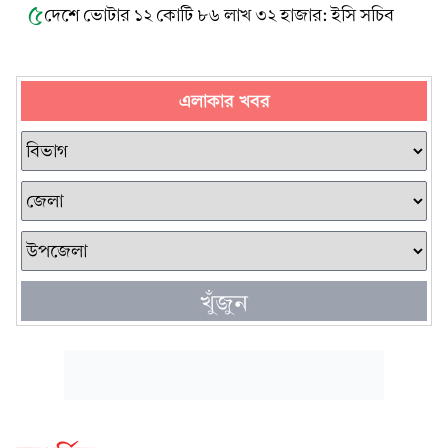
৫
দেশে ভোটার ১২ কোটি ৮৬ লাখ ৩২ হাজার: ইসি সচিব
এলাকার খবর
খুঁজুন