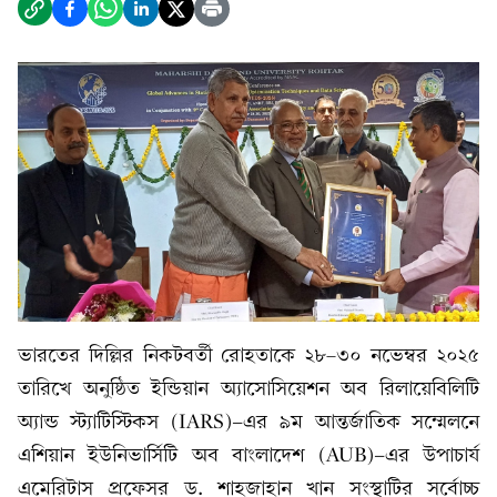
ভারতের দিল্লির নিকটবর্তী রোহতাকে ২৮–৩০ নভেম্বর ২০২৫
তারিখে অনুষ্ঠিত ইন্ডিয়ান অ্যাসোসিয়েশন অব রিলায়েবিলিটি
অ্যান্ড স্ট্যাটিস্টিকস (IARS)-এর ৯ম আন্তর্জাতিক সম্মেলনে
এশিয়ান ইউনিভার্সিটি অব বাংলাদেশ (AUB)-এর উপাচার্য
এমেরিটাস প্রফেসর ড. শাহজাহান খান সংস্থাটির সর্বোচ্চ