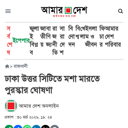
স
জুলা
জা
বা
রা
সা
বি
বি
খে
ইসলা
ফি
আমার
র্ব
ই
তী
ণি
জ
রা
নো
শ্ব
লা
ম ও
চা
দেশ
ইপেপার
শে
বিপ্ল
য়
জ্য
নী
দে
দন
জীবন
র
পরিবার
ষ
ব
তি
শ
>
রাজধানী
ঢাকা উত্তর সিটিতে মশা মারতে
পুরস্কার ঘোষণা
আমার দেশ অনলাইন
প্রকাশ :
৩০ মার্চ ২০২৬, ১৯: ২৪