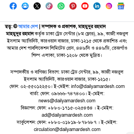
স্বত্ব: ©️
আমার দেশ
| সম্পাদক ও প্রকাশক, মাহমুদুর রহমান
মাহমুদুর রহমান
কর্তৃক ঢাকা ট্রেড সেন্টার (৮ম ফ্লোর), ৯৯, কাজী নজরুল
ইসলাম অ্যাভিনিউ, কারওয়ান বাজার, ঢাকা-১২১৫ থেকে প্রকাশিত এবং
আমার দেশ পাবলিকেশন লিমিটেড প্রেস, ৪৪৬/সি ও ৪৪৬/ডি, তেজগাঁও
শিল্প এলাকা, ঢাকা-১২০৮ থেকে মুদ্রিত।
সম্পাদকীয় ও বাণিজ্য বিভাগ: ঢাকা ট্রেড সেন্টার, ৯৯, কাজী নজরুল
ইসলাম অ্যাভিনিউ, কারওয়ান বাজার, ঢাকা-১২১৫।
ফোন: ০২-৫৫০১২২৫০। ই-মেইল: info@dailyamardesh.com
বার্তা: ফোন: ০৯৬৬৬-৭৪৭৪০০। ই-মেইল:
news@dailyamardesh.com
বিজ্ঞাপন: ফোন: +৮৮০-১৭১৫-০২৫৪৩৪ । ই-মেইল:
ad@dailyamardesh.com
সার্কুলেশন: ফোন: +৮৮০-০১৮১৯-৮৭৮৬৮৭ । ই-মেইল:
circulation@dailyamardesh.com