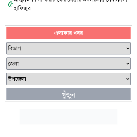
৫
হাফিজুর
এলাকার খবর
খুঁজুন