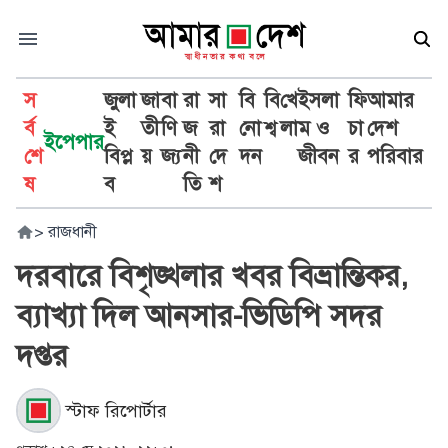
স
জুলা
জা
বা
রা
সা
বি
বি
খে
ইসলা
ফি
আমার
র্ব
ই
তী
ণি
জ
রা
নো
শ্ব
লা
ম ও
চা
দেশ
ইপেপার
শে
বিপ্ল
য়
জ্য
নী
দে
দন
জীবন
র
পরিবার
ষ
ব
তি
শ
>
রাজধানী
দরবারে বিশৃঙ্খলার খবর বিভ্রান্তিকর,
ব্যাখ্যা দিল আনসার-ভিডিপি সদর
দপ্তর
স্টাফ রিপোর্টার