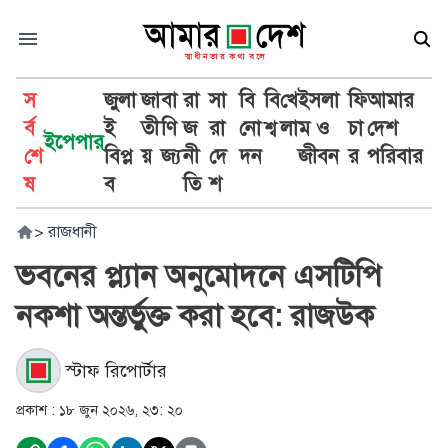
স
জুলা
জা
বা
রা
সা
বি
বি
খে
ইসলা
ফি
আমার
র্ব
ই
তী
ণি
জ
রা
নো
শ্ব
লা
ম ও
চা
দেশ
ইপেপার
শে
বিপ্ল
য়
জ্য
নী
দে
দন
জীবন
র
পরিবার
ষ
ব
তি
শ
>
রাজধানী
ভবনের প্ল্যান অনুমোদনে এসটিপি
নকশা অন্তর্ভুক্ত করা হবে: রাজউক
স্টাফ রিপোর্টার
প্রকাশ :
১৮ জুন ২০২৬, ২৩: ২০