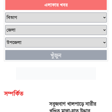
এলাকার খবর
খুঁজুন
সম্পর্কিত
সবুজবাগ খালপাড়ে নারীর
খণ্ডিত মাথা-হাত উদ্ধার