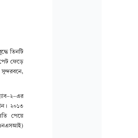
দ্ধে তিনটি
পেট ফেড়ে
সুন্দরবনে,
্যাব-২-এর
পান। ২০১৩
্নতি পেয়ে
র (এনএসআই)