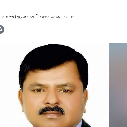
১৮: ৫৫
আপডেট :
১৭ ডিসেম্বর ২০২৫, ১৯: ০৭