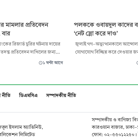
রির মামলার প্রতিবেদন
পলককে ওবায়দুল কাদের ব
 বার
‘নেট স্লো করে দাও’
াংকের রিজার্ভ চুরির ঘটনায় দায়ের
জুলাই গণ-অভ্যুত্থানকালে আন্দো
 তদন্ত প্রতিবেদন দাখিলের জন্য
যোগাযোগ বিচ্ছিন্ন করে দেওয়ার জ
্টেম্বর দিন ধার্য করেছেন
তথ্য ও যোগাযোগপ্রযুক্তি প্রতিমন্ত্রী
১ ঘণ্টা আগে
িয়ে ৯৭ বার পেছাল প্রতিবেদন
আহমেদ পলককে ইন্টারনেট একটু স
ে ঢাকার
বলেছিলেন সাবেক সেতুমন্ত্রী ওবায
 মেট্রোপলিটন ম্যাজিস্ট্রেট
গণঅভ্যুত্থানের সময়কার মানবতাব
হ'র আদালত এ আদেশ দেন।
অপরাধের মামলায় এ-সংক্রান্ত কল
 নীতি
ডিএমসিএ
সম্পাদকীয় নীতি
রস
উপস্থাপ
সম্পাদকীয় ও বাণিজ্য বি
নজরুল ইসলাম অ্যাভিনিউ,
কারওয়ান বাজার, ঢাকা
াবলিকেশন লিমিটেড
ফোন: ০২-৫৫০১২২৫০। 