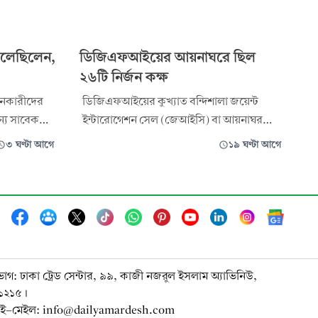
লেছিলেন,
ডিজিএফআইয়ের আয়নাঘরে ছিল
২৬টি নির্জন কক্ষ
লনকারীদের
ডিজিএফআইয়ের কুখ্যাত বন্দিশালা জয়েন্ট
ন্য সাবেক
ইন্টারোগেশন সেল (জেআইসি) বা আয়নাঘর
 জুনাইদ
পরিদর্শন করেন আন্তর্জাতিক অপরাধ
৩ ঘণ্টা আগে
১৯ ঘণ্টা আগে
্লো করে দিতে
ট্রাইব্যুনালের তিন বিচারক। তারা হলেন—
়দুল কাদের।
ট্রাইব্যুনাল-১-এর চেয়ারম্যান বিচারপতি মো.
িরোধী
গোলাম মর্তূজা মজুমদার এবং দুই সদস্য
 রেকর্ড
বিচারপতি মো. শফিউল আলম মাহমুদ ও বিচারক
মো. মোহিতুল হক এনাম চৌধুরী।
ভাগ: ঢাকা ট্রেড সেন্টার, ৯৯, কাজী নজরুল ইসলাম অ্যাভিনিউ,
-১২১৫।
ই-মেইল: info@dailyamardesh.com