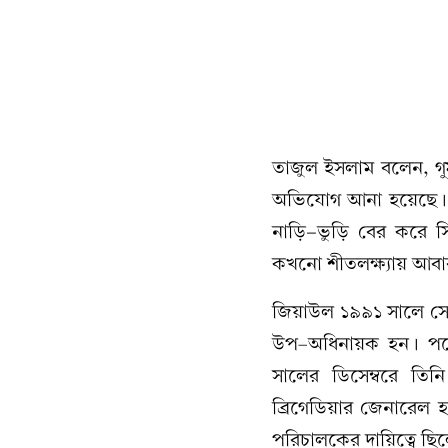
তাজুল ইসলাম বলেন, গুম 
অভিযোগ আনা হয়েছে। এ
নাড়ি-ভুড়ি বের করে সি
কখনো শীতলক্ষ্যায় আবা
জিয়াউল ১৯৯১ সালে সে
উপ–অধিনায়ক হন। পরে র
সালের ডিসেম্বরে তিন
ব্রিগেডিয়ার জেনারেল 
পরিচালকের দায়িত্বে ছি