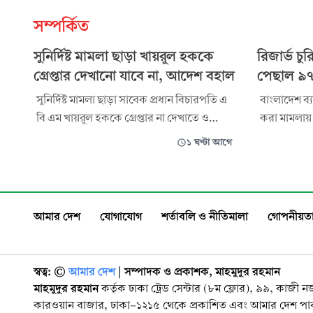
সম্পর্কিত
সুনির্দিষ্ট মামলা ছাড়া খায়রুল হককে
রিজার্ভ চু
গ্রেপ্তার দেখানো যাবে না, আদেশ বহাল
পেছাল ৯৭
সুনির্দিষ্ট মামলা ছাড়া সাবেক প্রধান বিচারপতি এ
বাংলাদেশ ব্য
বি এম খায়রুল হককে গ্রেপ্তার না দেখাতে ও
করা মামলায়
হয়রানি না করতে হাইকোর্টের দেওয়া আদেশের
আগামী ১৪ সেপ
১ ঘণ্টা আগে
বিরুদ্ধে রাষ্ট্রপক্ষের করা আবেদন নিষ্পত্তি করে
আদালত। এ ন
দিয়েছেন আপিল বিভাগ। প্রধান বিচারপতি
দাখিলের দিন। রোববার (৯ আগস্ট) দুপুর
জুবায়ের রহমান চৌধুরীর নেতৃত্বাধীন চার
অতিরিক্ত চীফ
সদস্যের আপিল বিভাগ রোববার এ আদেশ দেন।
সেফাতুল্লা
আমার দেশ
যোগাযোগ
শর্তাবলি ও নীতিমালা
গোপনীয়তা
আদালতের প্
স্বত্ব: ©️
আমার দেশ
| সম্পাদক ও প্রকাশক, মাহমুদুর রহমান
মাহমুদুর রহমান
কর্তৃক ঢাকা ট্রেড সেন্টার (৮ম ফ্লোর), ৯৯, কাজী 
কারওয়ান বাজার, ঢাকা-১২১৫ থেকে প্রকাশিত এবং আমার দেশ প