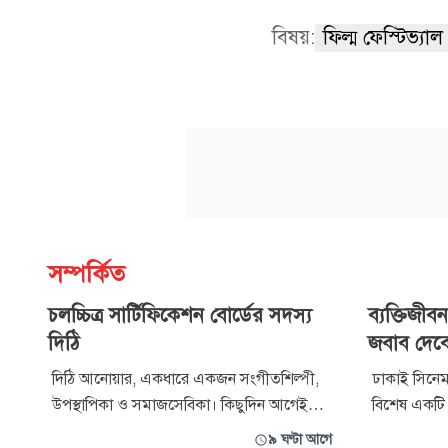
বিষয়:
ফিল্ম ফেস্টিভ্যাল
সম্পর্কিত
চলচ্চিত্র সার্টিফিকেশন বোর্ডের সদস্য
ব্যক্তিজীবন
দিঠি
জবাব দেব
দিঠি আনোয়ার, একধারে একজন সংগীতশিল্পী,
ঢাকাই সিনেম
উপস্থাপিকা ও সমাজসেবিকা। কিছুদিন আগেই
বিশেষ একট
তিনি যুক্তরাষ্ট্র থেকে দেশে ফিরেছেন। দেশে ফিরেই
চ্যানেল আই। সম
৯ ঘণ্টা আগে