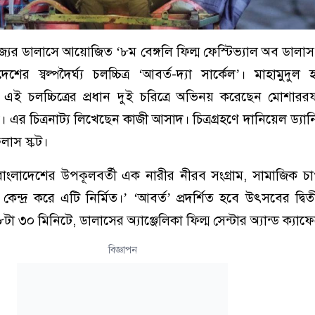
অঙ্গরাজ্যের ডালাসে আয়োজিত ‘৮ম বেঙ্গলি ফিল্ম ফেস্টিভ্যাল অব ডা
শের স্বল্পদৈর্ঘ্য চলচ্চিত্র ‘আবর্ত-দ্যা সার্কেল’। মাহামুদুল
এই চলচ্চিত্রের প্রধান দুই চরিত্রে অভিনয় করেছেন মোশার
। এর চিত্রনাট্য লিখেছেন কাজী আসাদ। চিত্রগ্রহণে দানিয়েল ড্যা
লাস স্কট।
‘বাংলাদেশের উপকূলবর্তী এক নারীর নীরব সংগ্রাম, সামাজিক চা
ে কেন্দ্র করে এটি নির্মিত।’ ‘আবর্ত’ প্রদর্শিত হবে উৎসবের দ্ব
া ৩০ মিনিটে, ডালাসের অ্যাঞ্জেলিকা ফিল্ম সেন্টার অ্যান্ড ক্যাফ
বিজ্ঞাপন