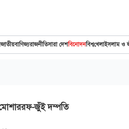
ব
জাতীয়
বাণিজ্য
রাজনীতি
সারা দেশ
বিনোদন
বিশ্ব
খেলা
ইসলাম ও 
োশাররফ-জুঁই দম্পতি