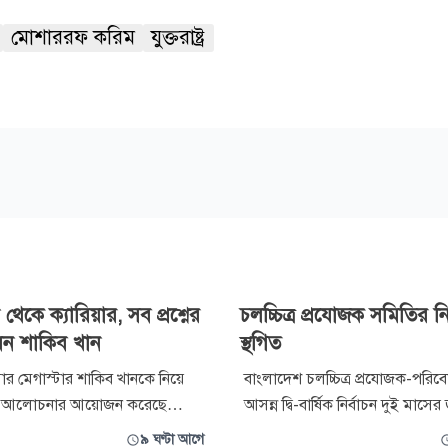
মোশাররফ করিম
যুক্তরাষ্ট্র
 থেকে ক্যারিয়ার, সব প্রশ্নের
চলচ্চিত্র প্রযোজক সমিতির নি
েন শাকিব খান
স্থগিত
ার মেগাস্টার শাকিব খানকে নিয়ে
বাংলাদেশ চলচ্চিত্র প্রযোজক-পরি
ি আলোচনার আয়োজন করেছে
আসন্ন দ্বি-বার্ষিক নির্বাচন দুই মাসের 
্প্রতি চিত্রনায়িকা পূর্ণিমার
করেছেন হাইকোর্ট। আগামী ৮ আগস্ট
৯ ঘণ্টা আগে