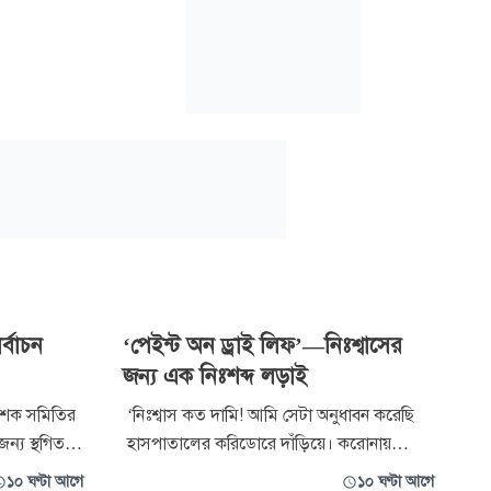
র্বাচন
‘পেইন্ট অন ড্রাই লিফ’—নিঃশ্বাসের
জন্য এক নিঃশব্দ লড়াই
বেশক সমিতির
‘নিঃশ্বাস কত দামি! আমি সেটা অনুধাবন করেছি
জন্য স্থগিত
হাসপাতালের করিডোরে দাঁড়িয়ে। করোনায়
 এই নির্বাচন
আক্রান্ত হয়ে বাবা ১০ দিন লাইফ সাপোর্টে ছিলেন;
১০ ঘণ্টা আগে
১০ ঘণ্টা আগে