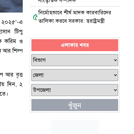
সাংস্কৃতিক সম্পাদক
নির্মোহভাবে শীর্ষ মাদক কারবারিদের
৫
তালিকা করবে সরকার: স্বরাষ্ট্রমন্ত্রী
লাস ২০২৫’-এ
 হাসান টিপু
রফ করিম ও
এলাকার খবর
নি আর শিল্প
প আর বৃত্ত
িতীয় দিন, ২
েতে।
খুঁজুন