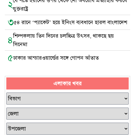
যে শর্তে ইরানের ওপর থেকে নৌ অবরোধ প্রত্যাহার করবে
২
যুক্তরাষ্ট্র
৩
৫৪ রানে ‘প্যাকেট’ হয়ে ইনিংস ব্যবধানে হারল বাংলাদেশ
শিল্পকলায় তিন দিনের চলচ্চিত্র উৎসব, থাকছে ছয়
৪
সিনেমা
৫
ঢাকার আন্ডারওয়ার্ল্ডের সঙ্গে গোপন আঁতাত
এলাকার খবর