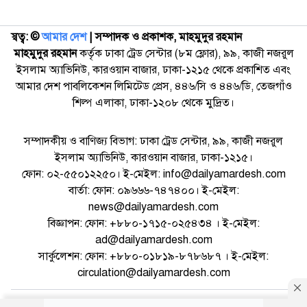
স্বত্ব: ©️
আমার দেশ
| সম্পাদক ও প্রকাশক, মাহমুদুর রহমান
মাহমুদুর রহমান
কর্তৃক ঢাকা ট্রেড সেন্টার (৮ম ফ্লোর), ৯৯, কাজী নজরুল
ইসলাম অ্যাভিনিউ, কারওয়ান বাজার, ঢাকা-১২১৫ থেকে প্রকাশিত এবং
আমার দেশ পাবলিকেশন লিমিটেড প্রেস, ৪৪৬/সি ও ৪৪৬/ডি, তেজগাঁও
শিল্প এলাকা, ঢাকা-১২০৮ থেকে মুদ্রিত।
সম্পাদকীয় ও বাণিজ্য বিভাগ: ঢাকা ট্রেড সেন্টার, ৯৯, কাজী নজরুল
ইসলাম অ্যাভিনিউ, কারওয়ান বাজার, ঢাকা-১২১৫।
ফোন: ০২-৫৫০১২২৫০। ই-মেইল: info@dailyamardesh.com
বার্তা: ফোন: ০৯৬৬৬-৭৪৭৪০০। ই-মেইল:
news@dailyamardesh.com
বিজ্ঞাপন: ফোন: +৮৮০-১৭১৫-০২৫৪৩৪ । ই-মেইল:
ad@dailyamardesh.com
সার্কুলেশন: ফোন: +৮৮০-০১৮১৯-৮৭৮৬৮৭ । ই-মেইল:
circulation@dailyamardesh.com