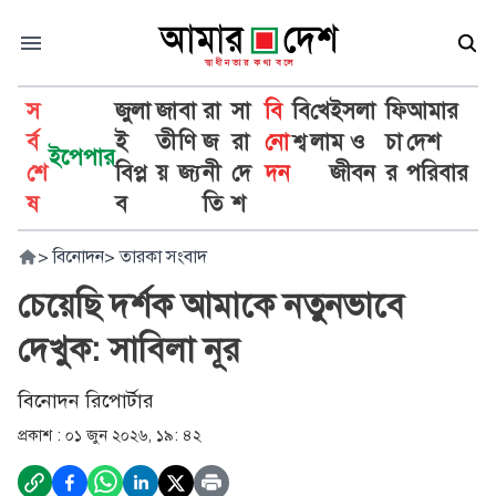
স
জুলা
জা
বা
রা
সা
বি
বি
খে
ইসলা
ফি
আমার
র্ব
ই
তী
ণি
জ
রা
নো
শ্ব
লা
ম ও
চা
দেশ
ইপেপার
শে
বিপ্ল
য়
জ্য
নী
দে
দন
জীবন
র
পরিবার
ষ
ব
তি
শ
>
বিনোদন
>
তারকা সংবাদ
চেয়েছি দর্শক আমাকে নতুনভাবে
দেখুক: সাবিলা নূর
বিনোদন রিপোর্টার
প্রকাশ :
০১ জুন ২০২৬, ১৯: ৪২