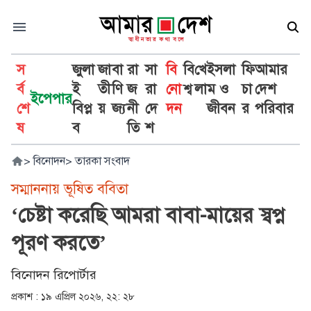
স
জুলা
জা
বা
রা
সা
বি
বি
খে
ইসলা
ফি
আমার
র্ব
ই
তী
ণি
জ
রা
নো
শ্ব
লা
ম ও
চা
দেশ
ইপেপার
শে
বিপ্ল
য়
জ্য
নী
দে
দন
জীবন
র
পরিবার
ষ
ব
তি
শ
>
বিনোদন
>
তারকা সংবাদ
সম্মাননায় ভূষিত ববিতা
‘চেষ্টা করেছি আমরা বাবা-মায়ের স্বপ্ন
পূরণ করতে’
বিনোদন রিপোর্টার
প্রকাশ :
১৯ এপ্রিল ২০২৬, ২২: ২৮