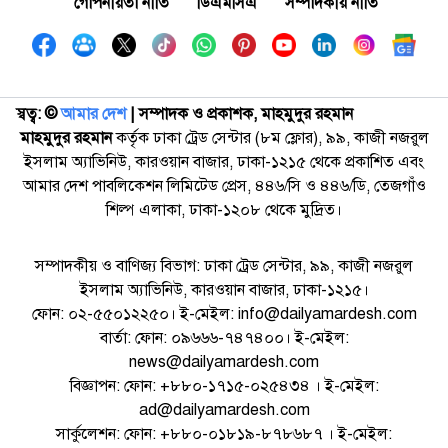
গোপনীয়তা নীতি
ডিএমসিএ
সম্পাদকীয় নীতি
স্বত্ব: ©️
আমার দেশ
| সম্পাদক ও প্রকাশক, মাহমুদুর রহমান
মাহমুদুর রহমান
কর্তৃক ঢাকা ট্রেড সেন্টার (৮ম ফ্লোর), ৯৯, কাজী নজরুল
ইসলাম অ্যাভিনিউ, কারওয়ান বাজার, ঢাকা-১২১৫ থেকে প্রকাশিত এবং
আমার দেশ পাবলিকেশন লিমিটেড প্রেস, ৪৪৬/সি ও ৪৪৬/ডি, তেজগাঁও
শিল্প এলাকা, ঢাকা-১২০৮ থেকে মুদ্রিত।
সম্পাদকীয় ও বাণিজ্য বিভাগ: ঢাকা ট্রেড সেন্টার, ৯৯, কাজী নজরুল
ইসলাম অ্যাভিনিউ, কারওয়ান বাজার, ঢাকা-১২১৫।
ফোন: ০২-৫৫০১২২৫০। ই-মেইল: info@dailyamardesh.com
বার্তা: ফোন: ০৯৬৬৬-৭৪৭৪০০। ই-মেইল:
news@dailyamardesh.com
বিজ্ঞাপন: ফোন: +৮৮০-১৭১৫-০২৫৪৩৪ । ই-মেইল:
ad@dailyamardesh.com
সার্কুলেশন: ফোন: +৮৮০-০১৮১৯-৮৭৮৬৮৭ । ই-মেইল: