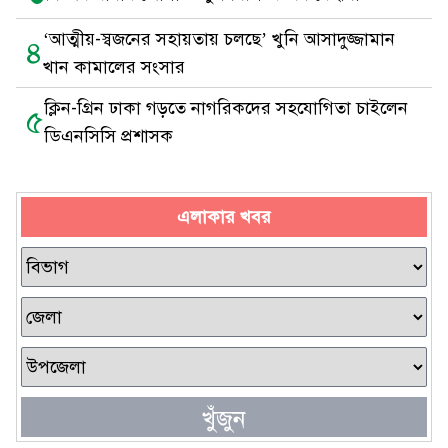
‘আত্মীয়-স্বজনের সহায়তায় চলছে’ খুনি আসাদুজ্জামান
৪
খান কামালের সংসার
ক্লিন-গ্রিন ঢাকা গড়তে নাগরিকদের সহযোগিতা চাইলেন
৫
ডিএনসিসি প্রশাসক
এলাকার খবর
খুঁজুন