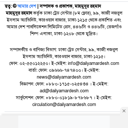
স্বত্ব: ©️
আমার দেশ
| সম্পাদক ও প্রকাশক, মাহমুদুর রহমান
মাহমুদুর রহমান
কর্তৃক ঢাকা ট্রেড সেন্টার (৮ম ফ্লোর), ৯৯, কাজী নজরুল
ইসলাম অ্যাভিনিউ, কারওয়ান বাজার, ঢাকা-১২১৫ থেকে প্রকাশিত এবং
আমার দেশ পাবলিকেশন লিমিটেড প্রেস, ৪৪৬/সি ও ৪৪৬/ডি, তেজগাঁও
শিল্প এলাকা, ঢাকা-১২০৮ থেকে মুদ্রিত।
সম্পাদকীয় ও বাণিজ্য বিভাগ: ঢাকা ট্রেড সেন্টার, ৯৯, কাজী নজরুল
ইসলাম অ্যাভিনিউ, কারওয়ান বাজার, ঢাকা-১২১৫।
ফোন: ০২-৫৫০১২২৫০। ই-মেইল: info@dailyamardesh.com
বার্তা: ফোন: ০৯৬৬৬-৭৪৭৪০০। ই-মেইল:
news@dailyamardesh.com
বিজ্ঞাপন: ফোন: +৮৮০-১৭১৫-০২৫৪৩৪ । ই-মেইল:
ad@dailyamardesh.com
সার্কুলেশন: ফোন: +৮৮০-০১৮১৯-৮৭৮৬৮৭ । ই-মেইল:
circulation@dailyamardesh.com
ওয়েব মেইল
কনভার্টার
আর্কাইভ
বিজ্ঞাপন
সাইটম্যাপ