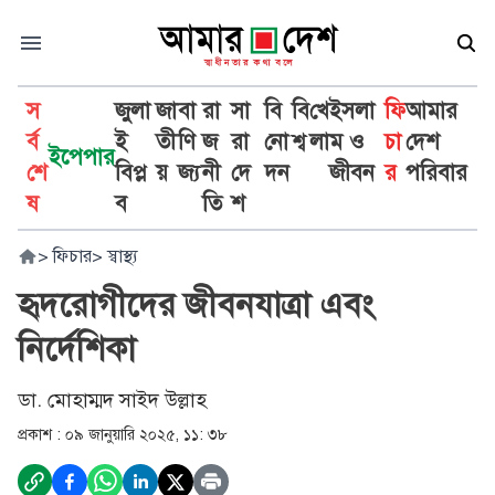
স
জুলা
জা
বা
রা
সা
বি
বি
খে
ইসলা
ফি
আমার
র্ব
ই
তী
ণি
জ
রা
নো
শ্ব
লা
ম ও
চা
দেশ
ইপেপার
শে
বিপ্ল
য়
জ্য
নী
দে
দন
জীবন
র
পরিবার
ষ
ব
তি
শ
>
ফিচার
>
স্বাস্থ্য
হৃদরোগীদের জীবনযাত্রা এবং
নির্দেশিকা
ডা. মোহাম্মদ সাইদ উল্লাহ
প্রকাশ :
০৯ জানুয়ারি ২০২৫, ১১: ৩৮