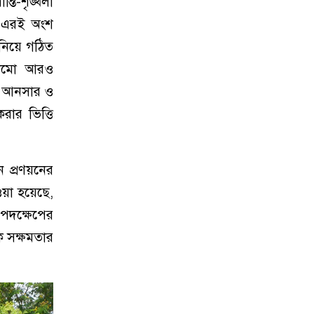
্তি-শৃঙ্খলা
। এরই অংশ
য নিয়ে গঠিত
াঠামো আরও
পই আনসার ও
রার ভিত্তি
 প্রণয়নের
েওয়া হয়েছে,
 পদক্ষেপের
িক সক্ষমতার