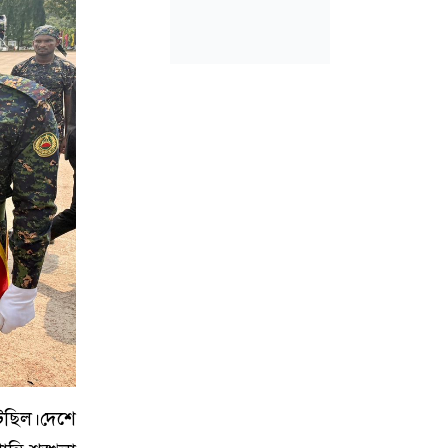
টেছিল।দেশে