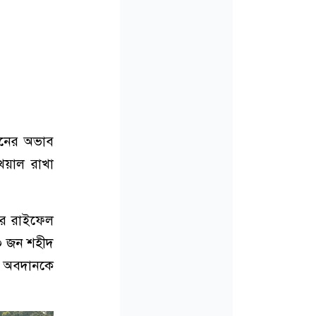
িনের অভাব
খেয়াল রাখা
জার রাইফেল
৭০ জন শহীদ
 অবদানকে