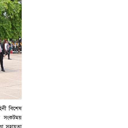
হিনী বিশেষ
তী সংকটময়
ত্তা সহায়তা