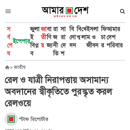
স
জুলা
জা
বা
রা
সা
বি
বি
খে
ইসলা
ফি
আমার
র্ব
ই
তী
ণি
জ
রা
নো
শ্ব
লা
ম ও
চা
দেশ
ইপেপার
শে
বিপ্ল
য়
জ্য
নী
দে
দন
জীবন
র
পরিবার
ষ
ব
তি
শ
>
জাতীয়
রেল ও যাত্রী নিরাপত্তায় অসামান্য
অবদানের স্বীকৃতিতে পুরস্কৃত করল
রেলওয়ে
স্টাফ রিপোর্টার