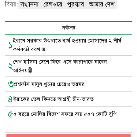
বিষয়:
সম্মাননা
রেলওয়ে
পুরস্কার
আমার দেশ
সর্বশেষ
ইরানে সরকার উৎখাতে ব্যর্থ হওয়ায় মোসাদের ২ শীর্ষ
১
কর্মকর্তা বরখাস্ত
শেখ হা‌সিনা দে‌শে ‌ফি‌রে এ‌সে কারাগা‌রে যা‌বেন:
২
আইনমন্ত্রী
৩
প্রশ্নফাঁস মানুষ খুনের চেয়েও ভয়ঙ্কর
৪
ইরাকের তেল কিনতে আগ্রহী চীন-ভারত
৫
৫ বছরে মোদির বিদেশ সফরে ব্যয় ৫৫৭ কোটি রুপি