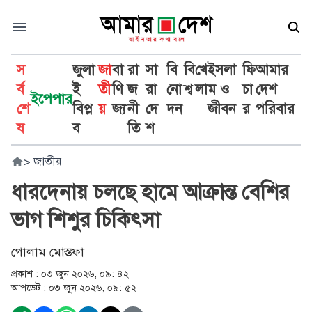
স
জুলা
জা
বা
রা
সা
বি
বি
খে
ইসলা
ফি
আমার
র্ব
ই
তী
ণি
জ
রা
নো
শ্ব
লা
ম ও
চা
দেশ
ইপেপার
শে
বিপ্ল
য়
জ্য
নী
দে
দন
জীবন
র
পরিবার
ষ
ব
তি
শ
>
জাতীয়
ধারদেনায় চলছে হামে আক্রান্ত বেশির
ভাগ শিশুর চিকিৎসা
গোলাম মোস্তফা
প্রকাশ :
০৩ জুন ২০২৬, ০৯: ৪২
আপডেট :
০৩ জুন ২০২৬, ০৯: ৫২