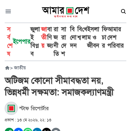
স
জুলা
জা
বা
রা
সা
বি
বি
খে
ইসলা
ফি
আমার
র্ব
ই
তী
ণি
জ
রা
নো
শ্ব
লা
ম ও
চা
দেশ
ইপেপার
শে
বিপ্ল
য়
জ্য
নী
দে
দন
জীবন
র
পরিবার
ষ
ব
তি
শ
>
জাতীয়
অটিজম কোনো সীমাবদ্ধতা নয়,
ভিন্নধর্মী সক্ষমতা: সমাজকল্যাণমন্ত্রী
স্টাফ রিপোর্টার
প্রকাশ :
১৩ মে ২০২৬, ২২: ১৩