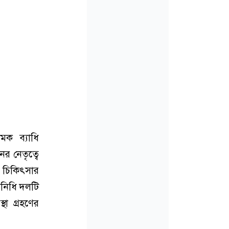
মক ব্যাধি
র নেতৃত্বে
ির চিকিৎসার
িনিধি দলটি
থা গ্রহণের