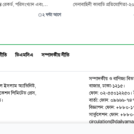
ত রেকর্ড, পরিসংখ্যান এবং
সেনাবাহিনী কাবাডি প্রতিযোগিতা-
ে ফেলা। যে ক্রিকেটার প্রকাশ্যে
সমাপনী ও পুরস্কার বিতরণী অনুষ্ঠান 
২ ঘণ্টা আগে
াপ্ত গণহত্যাকারীকে পূজা করেন,
হয়েছে। গতকাল বুধবার বগুড়া সেন
তিহাসে তার নাম থাকার কোনো
অনুষ্ঠান অনুষ্ঠিত হয়। অনুষ্ঠানে প্রধা
। ইতিহাস থেকে সাকিবের নাম এবং
হিসেবে সেনাবাহিনীর এ্যাডজুটেন্ট 
 ফেলা হলে আমাদের ক্রিকেট মোটেও
(এজি) মেজর জেনারেল মোহা. হো
মোরশেদ,
নীতি
ডিএমসিএ
সম্পাদকীয় নীতি
সম্পাদকীয় ও বাণিজ্য বিভ
রুল ইসলাম অ্যাভিনিউ,
বাজার, ঢাকা-১২১৫।
েশন লিমিটেড প্রেস,
ফোন: ০২-৫৫০১২২৫০। 
ত।
বার্তা: ফোন: ০৯৬৬৬-
বিজ্ঞাপন: ফোন: +৮৮০
সার্কুলেশন: ফোন: +৮
circulation@dailyam