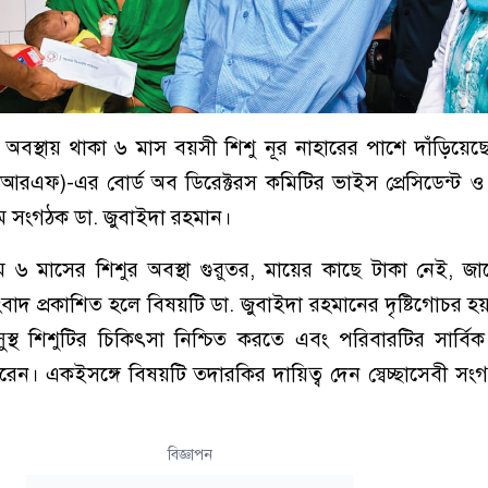
তর অবস্থায় থাকা ৬ মাস বয়সী শিশু নূর নাহারের পাশে দাঁড়িয়ে
রএফ)-এর বোর্ড অব ডিরেক্টরস কমিটির ভাইস প্রেসিডেন্ট ও স্
যতম সংগঠক ডা. জুবাইদা রহমান।
ামে ৬ মাসের শিশুর অবস্থা গুরুতর, মায়ের কাছে টাকা নেই, জ
বাদ প্রকাশিত হলে বিষয়টি ডা. জুবাইদা রহমানের দৃষ্টিগোচর হ
ুস্থ শিশুটির চিকিৎসা নিশ্চিত করতে এবং পরিবারটির সার্ব
করেন। একইসঙ্গে বিষয়টি তদারকির দায়িত্ব দেন স্বেচ্ছাসেবী স
বিজ্ঞাপন