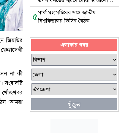
উপল বখতের স্মরণে দোয়া ও আলোচনা
সভা
সার্ক মহাসচিবের সঙ্গে জাতীয়
৫
বিশ্ববিদ্যালয় ভিসির বৈঠক
ছেন জিয়াউর
এলাকার খবর
বেচ্ছাসেবী
ানেন না কী
য়। সংবাদটি
িক খোঁজখবর
ংগঠন ‘আমরা
খুঁজুন