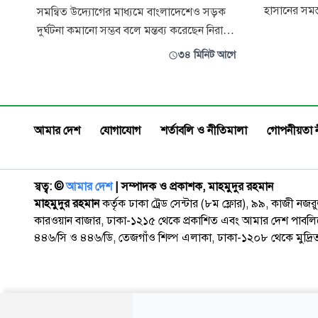
হাসানের সমস্
সমন্বিত উদ্যোগের মাধ্যমে বাংলাদেশেও সড়ক
মাইলফলক মুছ
দুর্ঘটনা কমানো সম্ভব বলে মন্তব্য করেছেন নিরাপদ
একজন দণ্ডপ্র
সড়ক চাই (নিসচা)-এর প্রতিষ্ঠাতা ইলিয়াস কাঞ্চন।
৩৪ মিনিট আগে
ক্রিকেটের ই
তিনি বলেন, বিশ্বের বিভিন্ন দেশে রাজনৈতিক
অধিকার নেই
সদিচ্ছা, কার্যকর আইন প্রয়োগ, বিজ্ঞানভিত্তিক
রেকর্ড মুছে
পরিকল্পনা, আধুনিক প্রযুক্তির ব্যবহার এবং
নিঃস্ব হয়ে
জনসম্পৃক্ততার মাধ্যমে সড়ক
আমার দেশ
যোগাযোগ
শর্তাবলি ও নীতিমালা
গোপনীয়তা 
স্বত্ব: ©️
আমার দেশ
| সম্পাদক ও প্রকাশক, মাহমুদুর রহমান
মাহমুদুর রহমান
কর্তৃক ঢাকা ট্রেড সেন্টার (৮ম ফ্লোর), ৯৯, কাজী নজ
কারওয়ান বাজার, ঢাকা-১২১৫ থেকে প্রকাশিত এবং আমার দেশ পাবলিক
৪৪৬/সি ও ৪৪৬/ডি, তেজগাঁও শিল্প এলাকা, ঢাকা-১২০৮ থেকে মুদ্রি