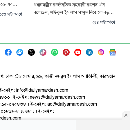
২০২৬ এর
প্রধানমন্ত্রীর রাজনৈতিক সহকারী রাশেদ খাঁন
সমাপ্ত
বলেছেন, শফিকুল ইসলাম মাসুদ নিজেকে বড়
৩ ঘণ্টা আগে
ানিবাসে এ
সন্ত্রাসী দাবি করেছিলেন, আমরা তার প্রমাণ
৪ ঘণ্টা আগে
ন অতিথি
পেয়েছি। শুক্রবার ঝিনাইদহ সার্কিট হাউজে স্থানীয়
জেনারেল
সাংবাদিকদের সাথে মতবিনিময় সভায় তিনি এসব
সাইন আল
কথা বলেন।
াগ: ঢাকা ট্রেড সেন্টার, ৯৯, কাজী নজরুল ইসলাম অ্যাভিনিউ, কারওয়ান
ই-মেইল: info@dailyamardesh.com
৭৪৭৪০০। ই-মেইল: news@dailyamardesh.com
-১৭১৫-০২৫৪৩৪ । ই-মেইল: ad@dailyamardesh.com
৮০-০১৮১৯-৮৭৮৬৮৭ । ই-মেইল:
ardesh.com