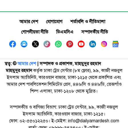
আমার দেশ
যোগাযোগ
শর্তাবলি ও নীতিমালা
গোপনীয়তা নীতি
ডিএমসিএ
সম্পাদকীয় নীতি
স্বত্ব: ©️
আমার দেশ
| সম্পাদক ও প্রকাশক, মাহমুদুর রহমান
মাহমুদুর রহমান
কর্তৃক ঢাকা ট্রেড সেন্টার (৮ম ফ্লোর), ৯৯, কাজী নজরুল
ইসলাম অ্যাভিনিউ, কারওয়ান বাজার, ঢাকা-১২১৫ থেকে প্রকাশিত এবং
আমার দেশ পাবলিকেশন লিমিটেড প্রেস, ৪৪৬/সি ও ৪৪৬/ডি, তেজগাঁও
শিল্প এলাকা, ঢাকা-১২০৮ থেকে মুদ্রিত।
সম্পাদকীয় ও বাণিজ্য বিভাগ: ঢাকা ট্রেড সেন্টার, ৯৯, কাজী নজরুল
ইসলাম অ্যাভিনিউ, কারওয়ান বাজার, ঢাকা-১২১৫।
ফোন: ০২-৫৫০১২২৫০। ই-মেইল: info@dailyamardesh.com
বার্তা: ফোন: ০৯৬৬৬-৭৪৭৪০০। ই-মেইল: