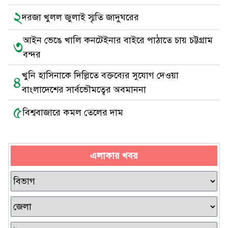
২
দরজা খুলল জুলাই স্মৃতি জাদুঘরের
আইন ভেঙে খালি কনটেইনার বাইরে পাঠাতে চায় চট্টগ্রাম
৩
বন্দর
খুনি হাসিনাকে দিল্লিতে বক্তব্যের সুযোগ দেওয়া
৪
বাংলাদেশের সার্বভৌমত্বের অবমাননা
৫
বিশ্ববাজারে কমল তেলের দাম
এলাকার খবর