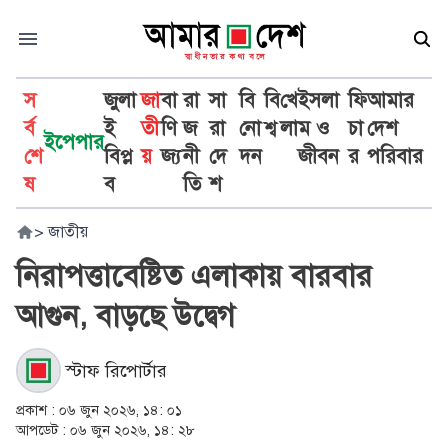
স
জুলা
জা
বা
রা
সা
বি
বি
খে
ইসলা
ফি
আমার
র্ব
ই
তী
ণি
জ
রা
নো
শ্ব
লা
ম ও
চা
দেশ
ইপেপার
শে
বিপ্ল
য়
জ্য
নী
দে
দন
জীবন
র
পরিবার
ষ
ব
তি
শ
>
জাতীয়
নিরাপত্তাবেষ্টিত এলাকায় বারবার
আগুন, বাড়ছে উদ্বেগ
স্টাফ রিপোর্টার
প্রকাশ :
০৬ জুন ২০২৬, ১৪: ০১
আপডেট :
০৬ জুন ২০২৬, ১৪: ২৮