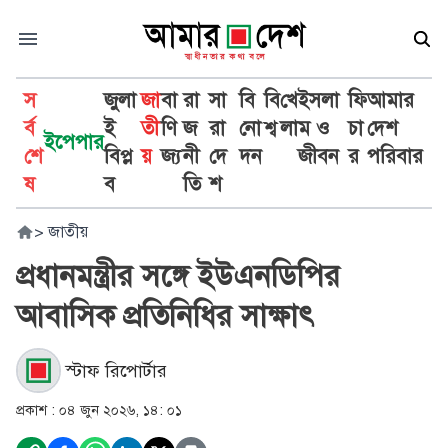
স
জুলা
জা
বা
রা
সা
বি
বি
খে
ইসলা
ফি
আমার
র্ব
ই
তী
ণি
জ
রা
নো
শ্ব
লা
ম ও
চা
দেশ
ইপেপার
শে
বিপ্ল
য়
জ্য
নী
দে
দন
জীবন
র
পরিবার
ষ
ব
তি
শ
>
জাতীয়
প্রধানমন্ত্রীর সঙ্গে ইউএনডিপির
আবাসিক প্রতিনিধির সাক্ষাৎ
স্টাফ রিপোর্টার
প্রকাশ :
০৪ জুন ২০২৬, ১৪: ০১