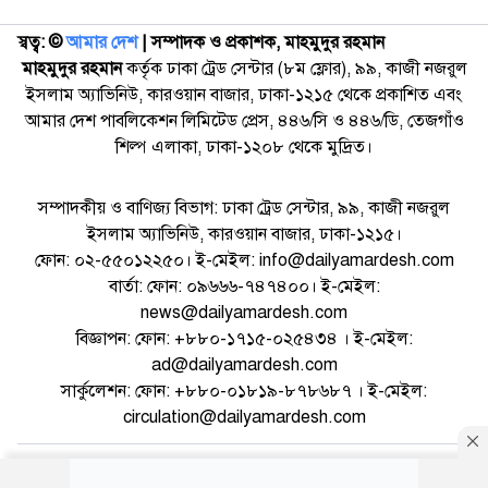
স্বত্ব: ©️
আমার দেশ
| সম্পাদক ও প্রকাশক, মাহমুদুর রহমান
মাহমুদুর রহমান
কর্তৃক ঢাকা ট্রেড সেন্টার (৮ম ফ্লোর), ৯৯, কাজী নজরুল
ইসলাম অ্যাভিনিউ, কারওয়ান বাজার, ঢাকা-১২১৫ থেকে প্রকাশিত এবং
আমার দেশ পাবলিকেশন লিমিটেড প্রেস, ৪৪৬/সি ও ৪৪৬/ডি, তেজগাঁও
শিল্প এলাকা, ঢাকা-১২০৮ থেকে মুদ্রিত।
সম্পাদকীয় ও বাণিজ্য বিভাগ: ঢাকা ট্রেড সেন্টার, ৯৯, কাজী নজরুল
ইসলাম অ্যাভিনিউ, কারওয়ান বাজার, ঢাকা-১২১৫।
ফোন: ০২-৫৫০১২২৫০। ই-মেইল: info@dailyamardesh.com
বার্তা: ফোন: ০৯৬৬৬-৭৪৭৪০০। ই-মেইল:
news@dailyamardesh.com
বিজ্ঞাপন: ফোন: +৮৮০-১৭১৫-০২৫৪৩৪ । ই-মেইল:
ad@dailyamardesh.com
সার্কুলেশন: ফোন: +৮৮০-০১৮১৯-৮৭৮৬৮৭ । ই-মেইল:
circulation@dailyamardesh.com
ওয়েব মেইল
কনভার্টার
আর্কাইভ
বিজ্ঞাপন
সাইটম্যাপ