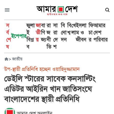
স
জুলা
জা
বা
রা
সা
বি
বি
খে
ইসলা
ফি
আমার
র্ব
ই
তী
ণি
জ
রা
নো
শ্ব
লা
ম ও
চা
দেশ
ইপেপার
শে
বিপ্ল
য়
জ্য
নী
দে
দন
জীবন
র
পরিবার
ষ
ব
তি
শ
>
জাতীয়
উপ-স্থায়ী প্রতিনিধি হচ্ছেন ওয়াহিদুজ্জামান
ডেইলি স্টারের সাবেক কনসাল্টিং
এডিটর আইরিন খান জাতিসংঘে
বাংলাদেশের স্থায়ী প্রতিনিধি
আমার দেশ অনলাইন