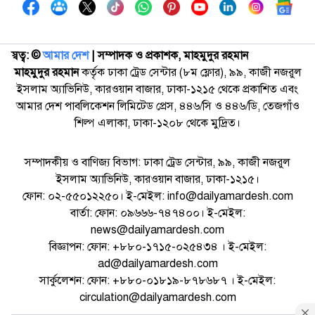
স্বত্ব: ©️
আমার দেশ
| সম্পাদক ও প্রকাশক, মাহমুদুর রহমান
মাহমুদুর রহমান
কর্তৃক ঢাকা ট্রেড সেন্টার (৮ম ফ্লোর), ৯৯, কাজী নজরুল
ইসলাম অ্যাভিনিউ, কারওয়ান বাজার, ঢাকা-১২১৫ থেকে প্রকাশিত এবং
আমার দেশ পাবলিকেশন লিমিটেড প্রেস, ৪৪৬/সি ও ৪৪৬/ডি, তেজগাঁও
শিল্প এলাকা, ঢাকা-১২০৮ থেকে মুদ্রিত।
সম্পাদকীয় ও বাণিজ্য বিভাগ: ঢাকা ট্রেড সেন্টার, ৯৯, কাজী নজরুল
ইসলাম অ্যাভিনিউ, কারওয়ান বাজার, ঢাকা-১২১৫।
ফোন: ০২-৫৫০১২২৫০। ই-মেইল: info@dailyamardesh.com
বার্তা: ফোন: ০৯৬৬৬-৭৪৭৪০০। ই-মেইল:
news@dailyamardesh.com
বিজ্ঞাপন: ফোন: +৮৮০-১৭১৫-০২৫৪৩৪ । ই-মেইল:
ad@dailyamardesh.com
সার্কুলেশন: ফোন: +৮৮০-০১৮১৯-৮৭৮৬৮৭ । ই-মেইল:
circulation@dailyamardesh.com