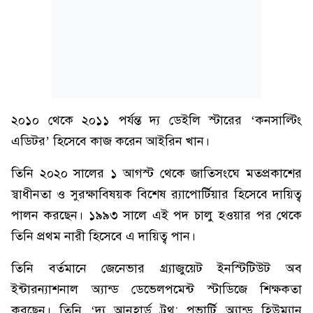
২০১০ থেকে ২০১১ পর্যন্ত দ্য ডেইলি স্টারের ‘কনসাল্টিং
এডিটর’ হিসেবে কাজ করেন আইরিন খান।
তিনি ২০২০ সালের ১ আগস্ট থেকে জাতিসংঘে মতপ্রকাশের
স্বাধীনতা ও সুরক্ষাবিষয়ক বিশেষ র‍্যাপোর্টিয়ার হিসেবে দায়িত্ব
পালন করছেন। ১৯৯৩ সালে এই পদ চালু হওয়ার পর থেকে
তিনি প্রথম নারী হিসেবে এ দায়িত্ব পান।
তিনি বর্তমানে জেনেভার গ্র্যাজুয়েট ইনস্টিটিউট অব
ইন্টারন্যাশনাল অ্যান্ড ডেভেলপমেন্ট স্টাডিজে শিক্ষকতা
করছেন। তিনি ‘দ্য আনহার্ড ট্রুথ: পভার্টি অ্যান্ড হিউম্যান