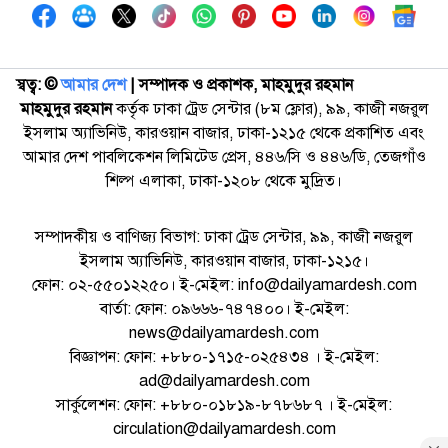
স্বত্ব: ©️
আমার দেশ
| সম্পাদক ও প্রকাশক, মাহমুদুর রহমান
মাহমুদুর রহমান
কর্তৃক ঢাকা ট্রেড সেন্টার (৮ম ফ্লোর), ৯৯, কাজী নজরুল
ইসলাম অ্যাভিনিউ, কারওয়ান বাজার, ঢাকা-১২১৫ থেকে প্রকাশিত এবং
আমার দেশ পাবলিকেশন লিমিটেড প্রেস, ৪৪৬/সি ও ৪৪৬/ডি, তেজগাঁও
শিল্প এলাকা, ঢাকা-১২০৮ থেকে মুদ্রিত।
সম্পাদকীয় ও বাণিজ্য বিভাগ: ঢাকা ট্রেড সেন্টার, ৯৯, কাজী নজরুল
ইসলাম অ্যাভিনিউ, কারওয়ান বাজার, ঢাকা-১২১৫।
ফোন: ০২-৫৫০১২২৫০। ই-মেইল: info@dailyamardesh.com
বার্তা: ফোন: ০৯৬৬৬-৭৪৭৪০০। ই-মেইল:
news@dailyamardesh.com
বিজ্ঞাপন: ফোন: +৮৮০-১৭১৫-০২৫৪৩৪ । ই-মেইল:
ad@dailyamardesh.com
সার্কুলেশন: ফোন: +৮৮০-০১৮১৯-৮৭৮৬৮৭ । ই-মেইল:
circulation@dailyamardesh.com