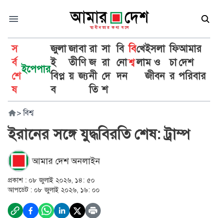
স
জুলা
জা
বা
রা
সা
বি
বি
খে
ইসলা
ফি
আমার
র্ব
ই
তী
ণি
জ
রা
নো
শ্ব
লা
ম ও
চা
দেশ
ইপেপার
শে
বিপ্ল
য়
জ্য
নী
দে
দন
জীবন
র
পরিবার
ষ
ব
তি
শ
>
বিশ্ব
ইরানের সঙ্গে যুদ্ধবিরতি শেষ: ট্রাম্প
আমার দেশ অনলাইন
প্রকাশ :
০৮ জুলাই ২০২৬, ১৪: ৫০
আপডেট :
০৮ জুলাই ২০২৬, ১৬: ০০