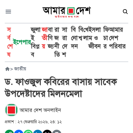
স
জুলা
জা
বা
রা
সা
বি
বি
খে
ইসলা
ফি
আমার
র্ব
ই
তী
ণি
জ
রা
নো
শ্ব
লা
ম ও
চা
দেশ
ইপেপার
শে
বিপ্ল
য়
জ্য
নী
দে
দন
জীবন
র
পরিবার
ষ
ব
তি
শ
>
জাতীয়
ড. ফাওজুল কবিরের বাসায় সাবেক
উপদেষ্টাদের মিলনমেলা
আমার দেশ অনলাইন
প্রকাশ :
২৭ ফেব্রুয়ারি ২০২৬, ২৩: ১২