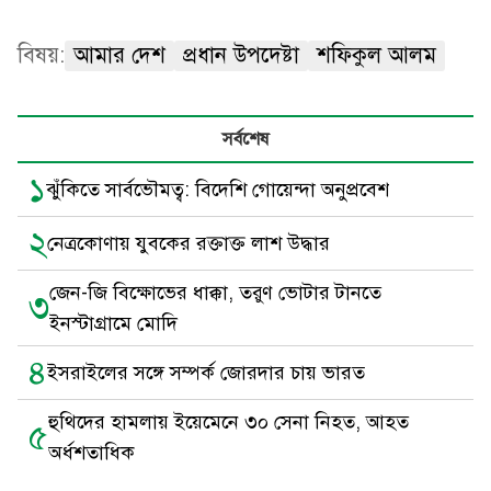
বিষয়:
আমার দেশ
প্রধান উপদেষ্টা
শফিকুল আলম
সর্বশেষ
১
ঝুঁকিতে সার্বভৌমত্ব: বিদেশি গোয়েন্দা অনুপ্রবেশ
২
নেত্রকোণায় যুবকের রক্তাক্ত লাশ উদ্ধার
জেন-জি বিক্ষোভের ধাক্কা, তরুণ ভোটার টানতে
৩
ইনস্টাগ্রামে মোদি
৪
ইসরাইলের সঙ্গে সম্পর্ক জোরদার চায় ভারত
হুথিদের হামলায় ইয়েমেনে ৩০ সেনা নিহত, আহত
৫
অর্ধশতাধিক