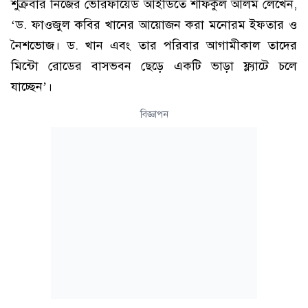
শুক্রবার নিজের ভেরিফায়েড আইডিতে শফিকুল আলম লেখেন,
‘ড. ফাওজুল কবির খানের আয়োজন করা মনোরম ইফতার ও
নৈশভোজ। ড. খান এবং তার পরিবার আগামীকাল তাদের
মিন্টো রোডের বাসভবন ছেড়ে একটি ভাড়া ফ্ল্যাটে চলে
যাচ্ছেন’।
বিজ্ঞাপন