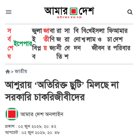
স
জুলা
জা
বা
রা
সা
বি
বি
খে
ইসলা
ফি
আমার
র্ব
ই
তী
ণি
জ
রা
নো
শ্ব
লা
ম ও
চা
দেশ
ইপেপার
শে
বিপ্ল
য়
জ্য
নী
দে
দন
জীবন
র
পরিবার
ষ
ব
তি
শ
>
জাতীয়
আশুরায় ‘অতিরিক্ত ছুটি’ মিলছে না
সরকারি চাকরিজীবীদের
আমার দেশ অনলাইন
প্রকাশ :
০২ জুন ২০২৬, ২০: ৪২
আপডেট :
০২ জুন ২০২৬, ২০: ৪৮