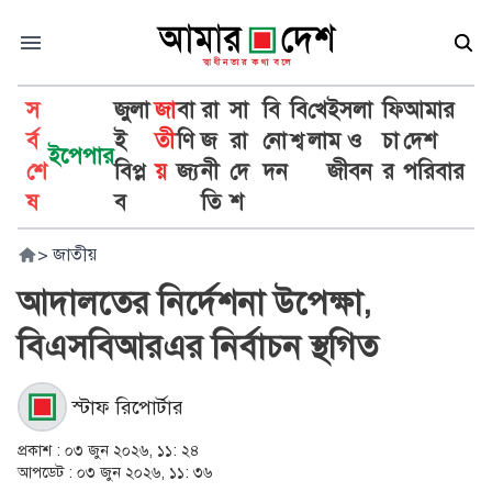
স
জুলা
জা
বা
রা
সা
বি
বি
খে
ইসলা
ফি
আমার
র্ব
ই
তী
ণি
জ
রা
নো
শ্ব
লা
ম ও
চা
দেশ
ইপেপার
শে
বিপ্ল
য়
জ্য
নী
দে
দন
জীবন
র
পরিবার
ষ
ব
তি
শ
>
জাতীয়
আদালতের নির্দেশনা উপেক্ষা,
বিএসবিআরএর নির্বাচন স্থগিত
স্টাফ রিপোর্টার
প্রকাশ :
০৩ জুন ২০২৬, ১১: ২৪
আপডেট :
০৩ জুন ২০২৬, ১১: ৩৬