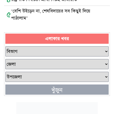
‘বেশি উইড়েন না, শেষবিদায়ের সব কিছুই দিয়ে
৫
পাঠালাম’
এলাকার খবর
খুঁজুন