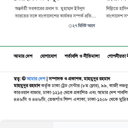
অন্তর্বর্তী সরকারের প্রধান ড. মুহাম্মদ ইউনূস
দিল্লিতে হাসিন
ভারতের সঙ্গে বাংলাদেশের কার্যকর সম্পর্ক প্রতিষ্ঠা
বাংলাদেশ সম
করতে আগ্রহী ছিলেন বলে জানিয়েছেন সাবেক
রাজধানী নয়া
২৭ মিনিট আগে
পররাষ্ট্র উপদেষ্টা মো. তৌহিদ হোসেন। কারণ তার
পলাতক প্রধানমন
মতে, ভারত একটি বাস্তবতা। তারা দেশের তিন
করে ভারত-বা
দিক ঘিরে আছে। একটি গণমাধ্যমকে দেওয়া
উত্তেজনা তৈর
সাক্ষাৎকারে তৌহিদ হোসেন বলেন, দায
সুযোগ দেওয়া
আমার দেশ
যোগাযোগ
শর্তাবলি ও নীতিমালা
গোপনীয়তা 
স্বত্ব: ©️
আমার দেশ
| সম্পাদক ও প্রকাশক, মাহমুদুর রহমান
মাহমুদুর রহমান
কর্তৃক ঢাকা ট্রেড সেন্টার (৮ম ফ্লোর), ৯৯, কাজী নজ
কারওয়ান বাজার, ঢাকা-১২১৫ থেকে প্রকাশিত এবং আমার দেশ পাবলিক
৪৪৬/সি ও ৪৪৬/ডি, তেজগাঁও শিল্প এলাকা, ঢাকা-১২০৮ থেকে মুদ্রি