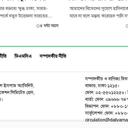
ার বক্তব্যে ক্ষুব্ধ ঢাকা, ভারত-
আমাদের বিভেদের সুযোগ হাসিনাকে
্পর্কে নতুন উত্তেজনা ভারতের
যাবে না বলে মন্তব্য করেছেন পানি সম্
দিল্লিতে সাংবাদিকদের সামনে
শহীদউদ্দীন চৌধুরী এ্যানি। বৃহস্পত
৪ ঘণ্টা আগে
্ত্রী হাসিনার বক্তব্য দেওয়াকে কেন্দ্র
আগস্ট) বিকেলে জুলাই গণঅভ্যুত্
ংলাদেশ সম্পর্কে নতুন করে
দুই বছর পূর্তি উপলক্ষে জাহাঙ্গীরনগ
ি হয়েছে। হাসিনাকে বক্তব্য দেওয়ার
বিশ্ববিদ্যালয়ে প্রশাসনের উদ্যোগে
য় তীব্র ক্ষোভ জানি
দোয়া ও আলোচনা সভায় প্রধান অতি
নীতি
ডিএমসিএ
সম্পাদকীয় নীতি
সম্পাদকীয় ও বাণিজ্য বিভ
রুল ইসলাম অ্যাভিনিউ,
বাজার, ঢাকা-১২১৫।
েশন লিমিটেড প্রেস,
ফোন: ০২-৫৫০১২২৫০। 
ত।
বার্তা: ফোন: ০৯৬৬৬-
বিজ্ঞাপন: ফোন: +৮৮০
সার্কুলেশন: ফোন: +৮
circulation@dailyam