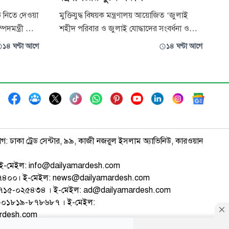
 নিতে দেওয়া
মুক্তিযুদ্ধ বিষয়ক মন্ত্রণালয় আয়োজিত ‘জুলাই
পদমন্ত্রী মো.
শহীদ পরিবার ও জুলাই যোদ্ধাদের সংবর্ধনা ও
িবার (৬
আলোচনা সভায় প্রদর্শিত জুলাই গণঅভ্যুত্থান
১৪ ঘণ্টা আগে
১৪ ঘণ্টা আগে
থান ২০২৪-এর
বিষয়ক তথ্যচিত্রে গুরুত্বপূর্ণ কয়েকটি ঘটনাপ্রবাহ ও
র
অবদান যথাযথভাবে উপস্থাপিত না হওয়ায় সৃষ্ট
 আয়োজিত
বিতর্কের প্রেক্ষাপটে আন্তরিক দুঃখ প্রকাশ করেছে
থির বক্ত
মন্ত্রণালয়। একইসঙ্
াগ: ঢাকা ট্রেড সেন্টার, ৯৯, কাজী নজরুল ইসলাম অ্যাভিনিউ, কারওয়ান
ই-মেইল: info@dailyamardesh.com
৭৪৭৪০০। ই-মেইল: news@dailyamardesh.com
-১৭১৫-০২৫৪৩৪ । ই-মেইল: ad@dailyamardesh.com
৮০-০১৮১৯-৮৭৮৬৮৭ । ই-মেইল:
ardesh.com