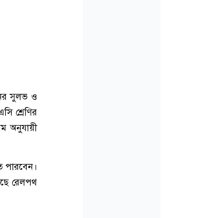
েনের সুলভ ও
সি শ্রেণির
য়ম অনুযায়ী
তে পারবেন।
য়েছে রেলপথ