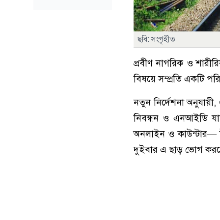
ছবি: সংগৃহীত
প্রবীণ নাগরিক ও শারীরি
বিষয়ে সম্প্রতি একটি পরি
নতুন নির্দেশনা অনুযায়ী
নিবন্ধন ও এনআইডি যাচ
অনলাইন ও কাউন্টার— উভয়
দুইবার এ ছাড় ভোগ কর