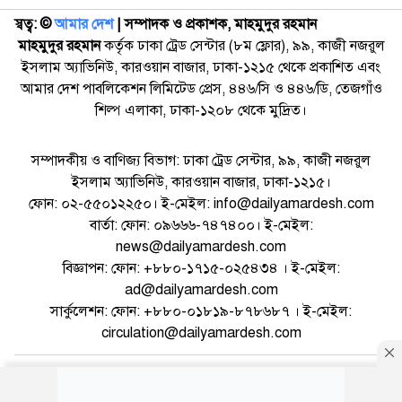
স্বত্ব: ©️
আমার দেশ
| সম্পাদক ও প্রকাশক, মাহমুদুর রহমান
মাহমুদুর রহমান
কর্তৃক ঢাকা ট্রেড সেন্টার (৮ম ফ্লোর), ৯৯, কাজী নজরুল
ইসলাম অ্যাভিনিউ, কারওয়ান বাজার, ঢাকা-১২১৫ থেকে প্রকাশিত এবং
আমার দেশ পাবলিকেশন লিমিটেড প্রেস, ৪৪৬/সি ও ৪৪৬/ডি, তেজগাঁও
শিল্প এলাকা, ঢাকা-১২০৮ থেকে মুদ্রিত।
সম্পাদকীয় ও বাণিজ্য বিভাগ: ঢাকা ট্রেড সেন্টার, ৯৯, কাজী নজরুল
ইসলাম অ্যাভিনিউ, কারওয়ান বাজার, ঢাকা-১২১৫।
ফোন: ০২-৫৫০১২২৫০। ই-মেইল: info@dailyamardesh.com
বার্তা: ফোন: ০৯৬৬৬-৭৪৭৪০০। ই-মেইল:
news@dailyamardesh.com
বিজ্ঞাপন: ফোন: +৮৮০-১৭১৫-০২৫৪৩৪ । ই-মেইল:
ad@dailyamardesh.com
সার্কুলেশন: ফোন: +৮৮০-০১৮১৯-৮৭৮৬৮৭ । ই-মেইল:
circulation@dailyamardesh.com
ওয়েব মেইল
কনভার্টার
আর্কাইভ
বিজ্ঞাপন
সাইটম্যাপ