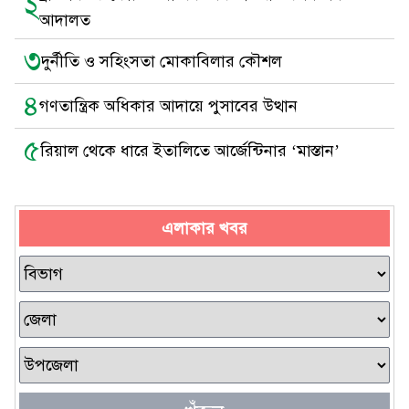
২
আদালত
৩
দুর্নীতি ও সহিংসতা মোকাবিলার কৌশল
৪
গণতান্ত্রিক অধিকার আদায়ে পুসাবের উত্থান
৫
রিয়াল থেকে ধারে ইতালিতে আর্জেন্টিনার ‘মাস্তান’
এলাকার খবর