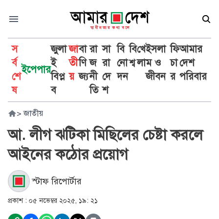
স
জুলা
জা
বা
রা
সা
বি
বি
খে
ইসলা
ফি
আমার
র্ব
ই
তী
ণি
জ
রা
নো
শ্ব
লা
ম ও
চা
দেশ
ইপেপার
শে
বিপ্ল
য়
জ্য
নী
দে
দন
জীবন
র
পরিবার
ষ
ব
তি
শ
>
জাতীয়
আ. লীগ ঝটিকা মিছিলের চেষ্টা করলে
আইনের কঠোর প্রয়োগ
স্টাফ রিপোর্টার
প্রকাশ :
০৫ নভেম্বর ২০২৫, ১৯: ২১