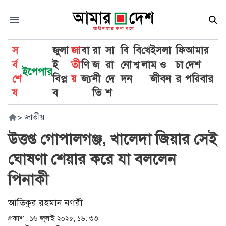
স
জুলা
জা
বা
রা
সা
বি
বি
খে
ইসলা
ফি
আমার
র্ব
ই
তী
ণি
জ
রা
নো
শ্ব
লা
ম ও
চা
দেশ
ইপেপার
শে
বিপ্ল
য়
জ্য
নী
দে
দন
জীবন
র
পরিবার
ষ
ব
তি
শ
>
জাতীয়
উত্তপ্ত গোপালগঞ্জ, খালেদা জিয়ার সেই
ঘোষণা শেয়ার করে যা বললেন
পিনাকী
আতিকুর রহমান নগরী
প্রকাশ :
১৬ জুলাই ২০২৫, ১৬: ৩৩