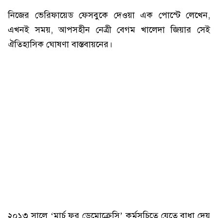
নিজের ভেরিফায়েড ফেসবুকে দেওয়া এক পোস্টে লেখেন,
এখনই সময়, আপসহীন নেত্রী বেগম খালেদা জিয়ার সেই
ঐতিহাসিক ঘোষণা বাস্তবায়নের।
২০১৩ সালে ‘মার্চ ফর ডেমোক্রেসি’ কর্মসূচিতে যেতে বাধা দেয়