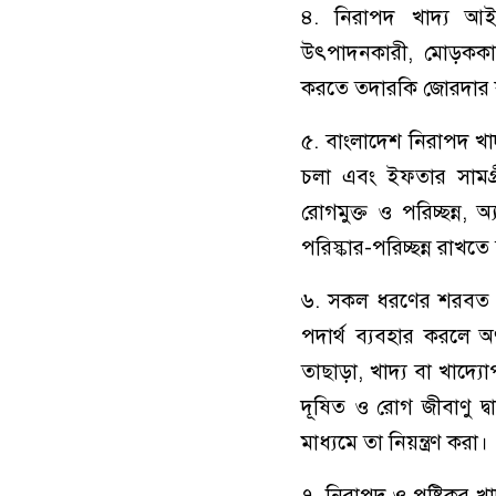
৪. নিরাপদ খাদ্য আইন
উৎপাদনকারী, মোড়ককারী
করতে তদারকি জোরদার 
৫. বাংলাদেশ নিরাপদ খাদ্
চলা এবং ইফতার সামগ্রী 
রোগমুক্ত ও পরিচ্ছন্ন, অ
পরিস্কার-পরিচ্ছন্ন রাখতে
৬. সকল ধরণের শরবত বা
পদার্থ ব্যবহার করলে
তাছাড়া, খাদ্য বা খাদ্য
দূষিত ও রোগ জীবাণু দ
মাধ্যমে তা নিয়ন্ত্রণ করা।
৭. নিরাপদ ও পুষ্টিকর খা