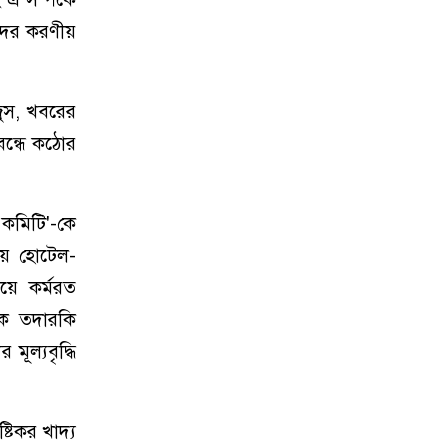
টদের করণীয়
জুস, খবরের
বন্ধে কঠোর
য় কমিটি'-কে
ায়ে হোটেল-
য়ে কর্মরত
রিক তদারকি
ূল্যবৃদ্ধি
টিকর খাদ্য