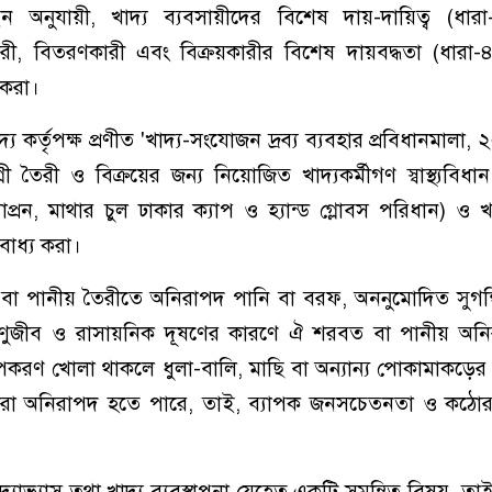
 অনুযায়ী, খাদ্য ব্যবসায়ীদের বিশেষ দায়-দায়িত্ব (ধার
, বিতরণকারী এবং বিক্রয়কারীর বিশেষ দায়বদ্ধতা (ধারা-৪৪
করা।
য কর্তৃপক্ষ প্রণীত 'খাদ্য-সংযোজন দ্রব্য ব্যবহার প্রবিধানমালা,
তৈরী ও বিক্রয়ের জন্য নিয়োজিত খাদ্যকর্মীগণ স্বাস্থ্যবিধান
্যাপ্রন, মাথার চুল ঢাকার ক্যাপ ও হ্যান্ড গ্লোবস পরিধান) ও খা
 বাধ্য করা।
 পানীয় তৈরীতে অনিরাপদ পানি বা বরফ, অননুমোদিত সুগন্ধি
 অণুজীব ও রাসায়নিক দূষণের কারণে ঐ শরবত বা পানীয় অন
োপকরণ খোলা থাকলে ধুলা-বালি, মাছি বা অন্যান্য পোকামাকড়ের 
্বারা অনিরাপদ হতে পারে, তাই, ব্যাপক জনসচেতনতা ও কঠো
দ্যাভ্যাস তথা খাদ্য ব্যবস্থাপনা যেহেতু একটি সমন্বিত বিষয়, তাই