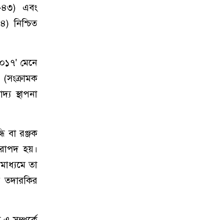
া-৪৩) এবং
) নিশ্চিত
 ২০১৭' মেনে
 (সংক্রামক
দ্য স্থাপনা
 বা রঞ্জক
িরাপদ হয়।
মাধ্যমে তা
র তদারকির
 এ সম্পর্কে