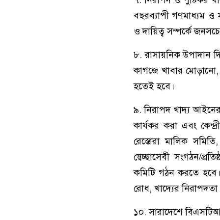
বছরব্যাপী গণমাধ্যম ও স
ও দায়িত্ব সম্পর্কে জনসচ
৮. রাসায়নিক উপাদান দি
কাগজে খাবার মোড়ানো, কৃ
হতেই হবে।
৯. নিরাপদ খাদ্য আইনের ১
কার্যকর করা এবং কেন্
রেস্তোরা মালিক সমিত
স্বেচ্ছাসেবী সংগঠন/প্রত
কমিটি গঠন করতে হবে। পাশ
রোধ, খাদ্যের নিরাপদতা 
১০. সারাদেশে বিএসটিআই 