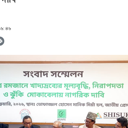
 ১৬: ৪৬