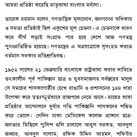
আমরা প্রতিষ্ঠা করেছি মাতৃভাষা বাংলার মর্যাদা।
তারেক রহমান বলেন, গণতান্ত্রিক মূল্যবোধ, জনগণের অধিকার
ও সমতা প্রতিষ্ঠাই ছিল একুশের মূল চেতনা। এ চেতনাকে ধারণ
করে দীর্ঘ লড়াই সংগ্রাম পার হয়ে দেশে আজ গণতন্ত্র
পুনঃপ্রতিষ্ঠিত হয়েছে। গণতন্ত্রের এ অগ্রযাত্রাকে সুসংহত করতে
বর্তমান সরকার প্রতিশ্রুতিবদ্ধ।
১৯৫২ সালের ২১ ফেব্রুয়ারি বাংলাকে রাষ্ট্রভাষা করার দাবিতে
তৎকালীন পূর্ব পাকিস্তান ছাত্র ও যুবসমাজসহ সর্বস্তরের মানুষ
সে সময়ের শাসকগোষ্ঠীর চোখ রাঙানি ও প্রশাসনের ১৪৪ ধারা
উপেক্ষা করে স্বতঃস্ফূর্তভাবে রাজপথে নেমে আসে। মায়ের ভাষা
প্রতিষ্ঠার আন্দোলনে দুর্বার গতি পাকিস্তানি শাসকদের শঙ্কিত
করে তোলে। সেদিন ঢাকা মেডিকেল কলেজ প্রাঙ্গণে ছাত্র-
জনতার মিছিলে পুলিশ গুলি চালালে আবুল বরকত, আবদুল
জব্বার, আবদুস সালাম, রফিক উদ্দিন আহমদ, শফিউর