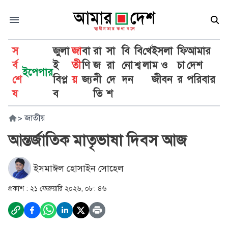
স
জুলা
জা
বা
রা
সা
বি
বি
খে
ইসলা
ফি
আমার
র্ব
ই
তী
ণি
জ
রা
নো
শ্ব
লা
ম ও
চা
দেশ
ইপেপার
শে
বিপ্ল
য়
জ্য
নী
দে
দন
জীবন
র
পরিবার
ষ
ব
তি
শ
>
জাতীয়
আন্তর্জাতিক মাতৃভাষা দিবস আজ
ইসমাঈল হোসাইন সোহেল
প্রকাশ :
২১ ফেব্রুয়ারি ২০২৬, ০৮: ৪৬