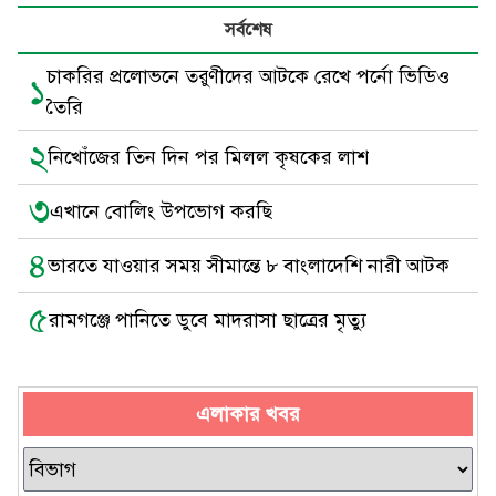
সর্বশেষ
চাকরির প্রলোভনে তরুণীদের আটকে রেখে পর্নো ভিডিও
১
তৈরি
২
নিখোঁজের তিন দিন পর মিলল কৃষকের লাশ
৩
এখানে বোলিং উপভোগ করছি
৪
ভারতে যাওয়ার সময় সীমান্তে ৮ বাংলাদেশি নারী আটক
৫
রামগঞ্জে পানিতে ডুবে মাদরাসা ছাত্রের মৃত্যু
এলাকার খবর