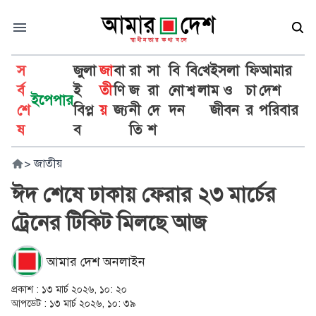
স
জুলা
জা
বা
রা
সা
বি
বি
খে
ইসলা
ফি
আমার
র্ব
ই
তী
ণি
জ
রা
নো
শ্ব
লা
ম ও
চা
দেশ
ইপেপার
শে
বিপ্ল
য়
জ্য
নী
দে
দন
জীবন
র
পরিবার
ষ
ব
তি
শ
>
জাতীয়
ঈদ শেষে ঢাকায় ফেরার ২৩ মার্চের
ট্রেনের টিকিট মিলছে আজ
আমার দেশ অনলাইন
প্রকাশ :
১৩ মার্চ ২০২৬, ১০: ২০
আপডেট :
১৩ মার্চ ২০২৬, ১০: ৩৯