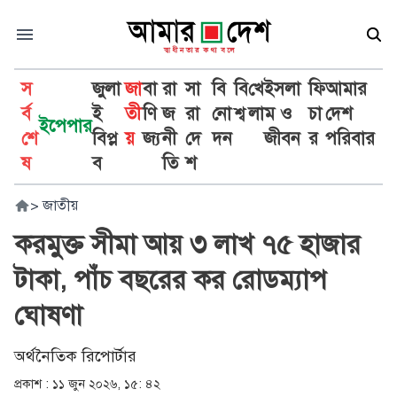
স
জুলা
জা
বা
রা
সা
বি
বি
খে
ইসলা
ফি
আমার
র্ব
ই
তী
ণি
জ
রা
নো
শ্ব
লা
ম ও
চা
দেশ
ইপেপার
শে
বিপ্ল
য়
জ্য
নী
দে
দন
জীবন
র
পরিবার
ষ
ব
তি
শ
>
জাতীয়
করমুক্ত সীমা আয় ৩ লাখ ৭৫ হাজার
টাকা, পাঁচ বছরের কর রোডম্যাপ
ঘোষণা
অর্থনৈতিক রিপোর্টার
প্রকাশ :
১১ জুন ২০২৬, ১৫: ৪২