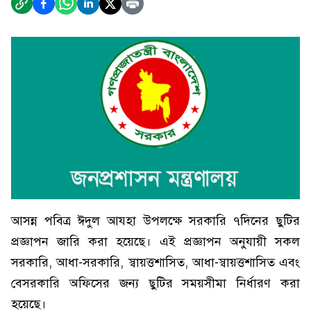
আসন্ন পবিত্র ঈদুল আযহা উপলক্ষে সরকারি ৭দিনের ছুটির
প্রজ্ঞাপন জারি করা হয়েছে। এই প্রজ্ঞাপন অনুযায়ী সকল
সরকারি, আধা-সরকারি, স্বায়ত্তশাসিত, আধা-স্বায়ত্তশাসিত এবং
বেসরকারি অফিসের জন্য ছুটির সময়সীমা নির্ধারণ করা
হয়েছে।