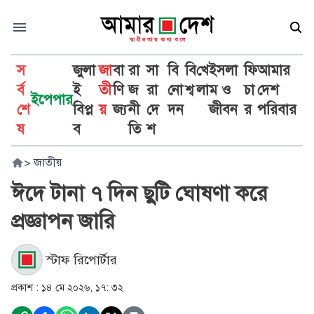
স
জুলা
জা
বা
রা
সা
বি
বি
খে
ইসলা
ফি
আমার
র্ব
ই
তী
ণি
জ
রা
নো
শ্ব
লা
ম ও
চা
দেশ
ইপেপার
শে
বিপ্ল
য়
জ্য
নী
দে
দন
জীবন
র
পরিবার
ষ
ব
তি
শ
>
জাতীয়
ঈদে টানা ৭ দিন ছুটি ঘোষণা করে
প্রজ্ঞাপন জারি
স্টাফ রিপোর্টার
প্রকাশ :
১৪ মে ২০২৬, ১৭: ৩২