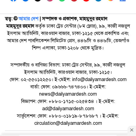
স্বত্ব: ©️
আমার দেশ
| সম্পাদক ও প্রকাশক, মাহমুদুর রহমান
মাহমুদুর রহমান
কর্তৃক ঢাকা ট্রেড সেন্টার (৮ম ফ্লোর), ৯৯, কাজী নজরুল
ইসলাম অ্যাভিনিউ, কারওয়ান বাজার, ঢাকা-১২১৫ থেকে প্রকাশিত এবং
আমার দেশ পাবলিকেশন লিমিটেড প্রেস, ৪৪৬/সি ও ৪৪৬/ডি, তেজগাঁও
শিল্প এলাকা, ঢাকা-১২০৮ থেকে মুদ্রিত।
সম্পাদকীয় ও বাণিজ্য বিভাগ: ঢাকা ট্রেড সেন্টার, ৯৯, কাজী নজরুল
ইসলাম অ্যাভিনিউ, কারওয়ান বাজার, ঢাকা-১২১৫।
ফোন: ০২-৫৫০১২২৫০। ই-মেইল: info@dailyamardesh.com
বার্তা: ফোন: ০৯৬৬৬-৭৪৭৪০০। ই-মেইল:
news@dailyamardesh.com
বিজ্ঞাপন: ফোন: +৮৮০-১৭১৫-০২৫৪৩৪ । ই-মেইল:
ad@dailyamardesh.com
সার্কুলেশন: ফোন: +৮৮০-০১৮১৯-৮৭৮৬৮৭ । ই-মেইল:
circulation@dailyamardesh.com