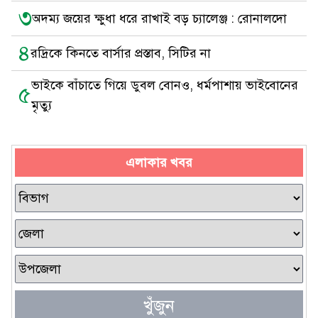
৩
অদম্য জয়ের ক্ষুধা ধরে রাখাই বড় চ্যালেঞ্জ : রোনালদো
৪
রদ্রিকে কিনতে বার্সার প্রস্তাব, সিটির না
ভাইকে বাঁচাতে গিয়ে ডুবল বোনও, ধর্মপাশায় ভাইবোনের
৫
মৃত্যু
এলাকার খবর
খুঁজুন