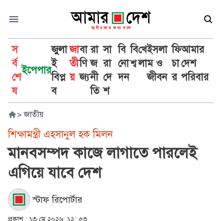
স
জুলা
জা
বা
রা
সা
বি
বি
খে
ইসলা
ফি
আমার
র্ব
ই
তী
ণি
জ
রা
নো
শ্ব
লা
ম ও
চা
দেশ
ইপেপার
শে
বিপ্ল
য়
জ্য
নী
দে
দন
জীবন
র
পরিবার
ষ
ব
তি
শ
>
জাতীয়
শিক্ষামন্ত্রী এহসানুল হক মিলন
মানবসম্পদ কাজে লাগাতে পারলেই
এগিয়ে যাবে দেশ
স্টাফ রিপোর্টার
প্রকাশ :
১৩ মে ২০২৬, ১২: ৫৩